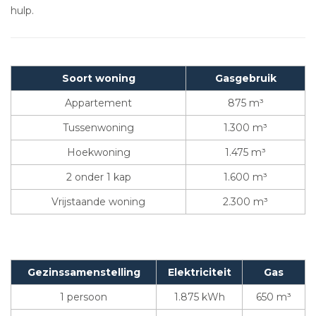
hulp.
Soort woning
Gasgebruik
Appartement
875 m³
Tussenwoning
1.300 m³
Hoekwoning
1.475 m³
2 onder 1 kap
1.600 m³
Vrijstaande woning
2.300 m³
Gezinssamenstelling
Elektriciteit
Gas
1 persoon
1.875 kWh
650 m³