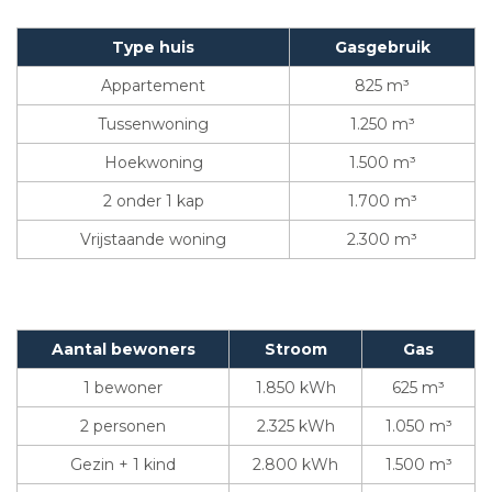
Type huis
Gasgebruik
Appartement
825 m³
Tussenwoning
1.250 m³
Hoekwoning
1.500 m³
2 onder 1 kap
1.700 m³
Vrijstaande woning
2.300 m³
Aantal bewoners
Stroom
Gas
1 bewoner
1.850 kWh
625 m³
2 personen
2.325 kWh
1.050 m³
Gezin + 1 kind
2.800 kWh
1.500 m³