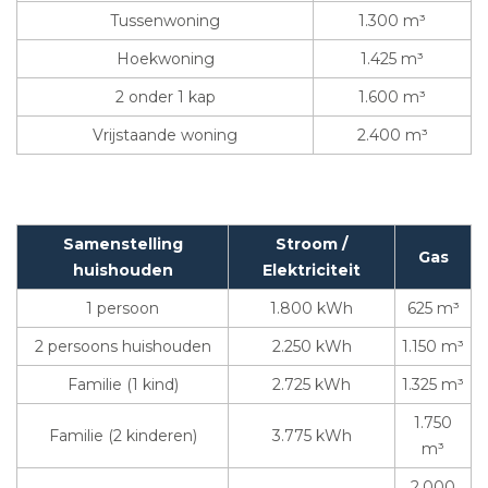
Tussenwoning
1.300 m³
Hoekwoning
1.425 m³
2 onder 1 kap
1.600 m³
Vrijstaande woning
2.400 m³
Samenstelling
Stroom /
Gas
huishouden
Elektriciteit
1 persoon
1.800 kWh
625 m³
2 persoons huishouden
2.250 kWh
1.150 m³
Familie (1 kind)
2.725 kWh
1.325 m³
1.750
Familie (2 kinderen)
3.775 kWh
m³
2.000