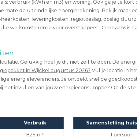
 als: verbruik (kWh en m3) en woning. Ook ga je te kort d
ine mate de uiteindelijke energierekening. Bekijk maar e
heerkosten, leveringkosten, regiotoeslag, opslag duurzam
ulle welkomstpremie voor overstappers. Doorgaans is dat
iten
ulatie. Gelukkig hoef je dit niet zelf te doen. De energi
iepakket in Wijckel augustus 2026?
Vul je locatie in he
rdelige energieleveranciers. Je ontdekt snel de goedkoop
bij het invullen van jouw energieconsumptie? Op de site
Verbruik
Samenstelling hui
825 m³
1 persoon