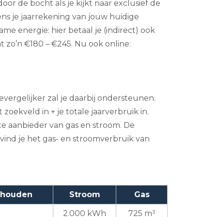
oor de bocht als je kijkt naar exclusief de
ens je jaarrekening van jouw huidige
e energie: hier betaal je (indirect) ook
 zo’n €180 – €245. Nu ook online:
evergelijker zal je daarbij ondersteunen.
t zoekveld in + je totale jaarverbruik in.
ste aanbieder van gas en stroom. De
 vind je het gas- en stroomverbruik van
shouden
Stroom
Gas
2.000 kWh
725 m³