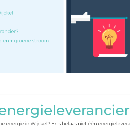
ijckel
rancier?
elen + groene stroom
nergieleverancier
energie in Wijckel? Er is helaas niet één energielever