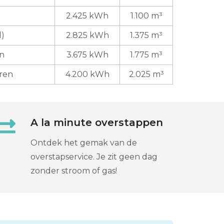
2.425 kWh
1.100 m³
d)
2.825 kWh
1.375 m³
en
3.675 kWh
1.775 m³
eren
4.200 kWh
2.025 m³
A la minute overstappen
Ontdek het gemak van de
overstapservice. Je zit geen dag
zonder stroom of gas!