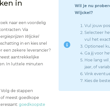
jken in
Wil je nu prober
Wijckel?
zoek naar een voordelig
Vul jouw pos
contracten. Via
Selecteer he
ergieprijzen Wijckel
vul het exact
nschatting in en kies snel
Optioneel kun
r een zekere leverancier?
Ga jij voor he
eest aantrekkelijke
Hoe lang wil j
n. In luttele minuten
jaar, of varia
Vink eventue
Kies de beste
n? Volg de stappen
e of meest goedkope
teressant:
goedkoopste