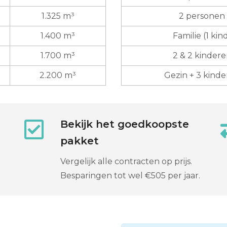
1.325 m³
2 personen
1.400 m³
Familie (1 kin
1.700 m³
2 & 2 kinder
2.200 m³
Gezin + 3 kind
Bekijk het goedkoopste
pakket
Vergelijk alle contracten op prijs.
Besparingen tot wel €505 per jaar.