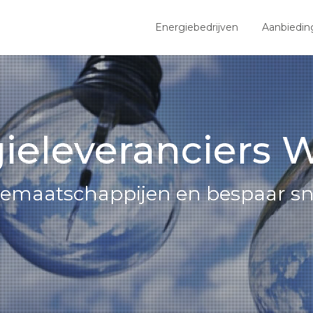
Energiebedrijven
Aanbiedin
ieleveranciers W
iemaatschappijen en bespaar sn