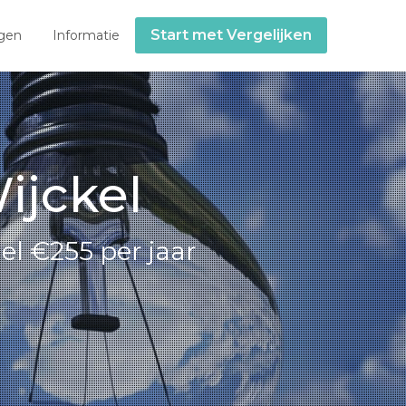
Start met Vergelijken
gen
Informatie
ijckel
el €255 per jaar