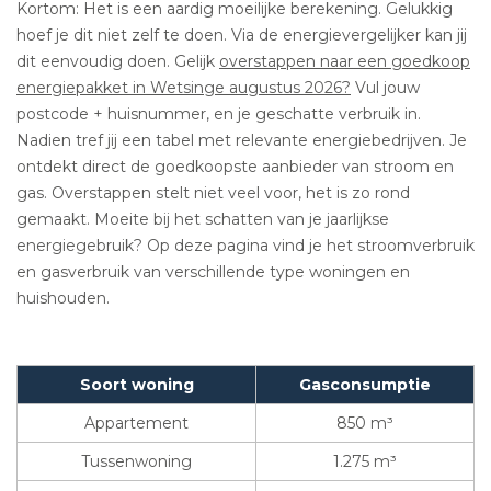
Kortom: Het is een aardig moeilijke berekening. Gelukkig
hoef je dit niet zelf te doen. Via de energievergelijker kan jij
dit eenvoudig doen. Gelijk
overstappen naar een goedkoop
energiepakket in Wetsinge augustus 2026?
Vul jouw
postcode + huisnummer, en je geschatte verbruik in.
Nadien tref jij een tabel met relevante energiebedrijven. Je
ontdekt direct de goedkoopste aanbieder van stroom en
gas. Overstappen stelt niet veel voor, het is zo rond
gemaakt. Moeite bij het schatten van je jaarlijkse
energiegebruik? Op deze pagina vind je het stroomverbruik
en gasverbruik van verschillende type woningen en
huishouden.
Soort woning
Gasconsumptie
Appartement
850 m³
Tussenwoning
1.275 m³