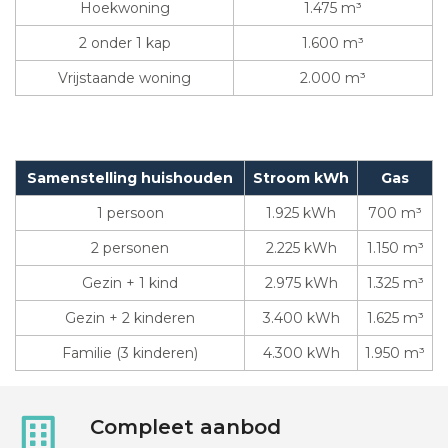
Hoekwoning
1.475 m³
2 onder 1 kap
1.600 m³
Vrijstaande woning
2.000 m³
Samenstelling huishouden
Stroom kWh
Gas
1 persoon
1.925 kWh
700 m³
2 personen
2.225 kWh
1.150 m³
Gezin + 1 kind
2.975 kWh
1.325 m³
Gezin + 2 kinderen
3.400 kWh
1.625 m³
Familie (3 kinderen)
4.300 kWh
1.950 m³
Compleet aanbod