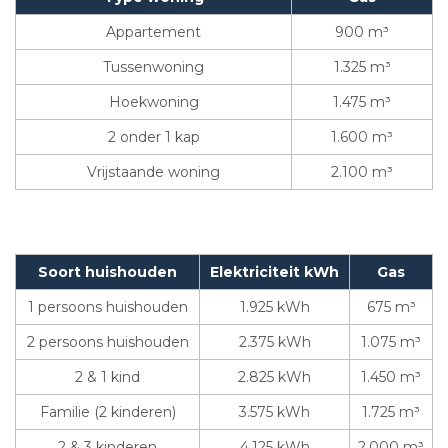
Appartement
900 m³
Tussenwoning
1.325 m³
Hoekwoning
1.475 m³
2 onder 1 kap
1.600 m³
Vrijstaande woning
2.100 m³
Soort huishouden
Elektriciteit kWh
Gas
1 persoons huishouden
1.925 kWh
675 m³
2 persoons huishouden
2.375 kWh
1.075 m³
2 & 1 kind
2.825 kWh
1.450 m³
Familie (2 kinderen)
3.575 kWh
1.725 m³
2 & 3 kinderen
4.125 kWh
2.000 m³