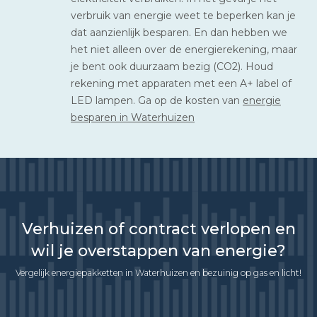
verbruik van energie weet te beperken kan je
dat aanzienlijk besparen. En dan hebben we
het niet alleen over de energierekening, maar
je bent ook duurzaam bezig (CO2). Houd
rekening met apparaten met een A+ label of
LED lampen. Ga op de kosten van
energie
besparen in Waterhuizen
Verhuizen of contract verlopen en
wil je overstappen van energie?
Vergelijk energiepakketten in Waterhuizen en bezuinig op gas en licht!