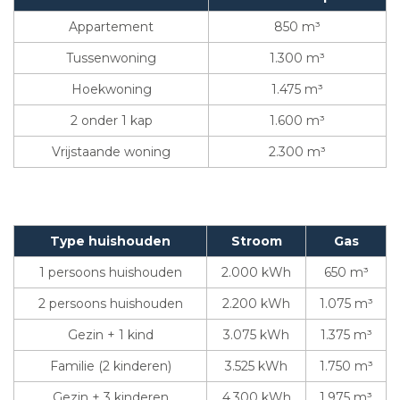
Appartement
850 m³
Tussenwoning
1.300 m³
Hoekwoning
1.475 m³
2 onder 1 kap
1.600 m³
Vrijstaande woning
2.300 m³
Type huishouden
Stroom
Gas
1 persoons huishouden
2.000 kWh
650 m³
2 persoons huishouden
2.200 kWh
1.075 m³
Gezin + 1 kind
3.075 kWh
1.375 m³
Familie (2 kinderen)
3.525 kWh
1.750 m³
Gezin + 3 kinderen
4.300 kWh
1.975 m³