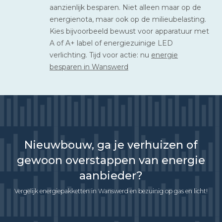
aanzienlijk besparen. Niet alleen maar op de
energienota, maar ook op de milieubelasting.
Kies bijvoorbeeld bewust voor apparatuur met
A of A+ label of energiezuinige LED
verlichting. Tijd voor actie: nu
energie
besparen in Wanswerd
Nieuwbouw, ga je verhuizen of
gewoon overstappen van energie
aanbieder?
Vergelijk energiepakketten in Wanswerd en bezuinig op gas en licht!