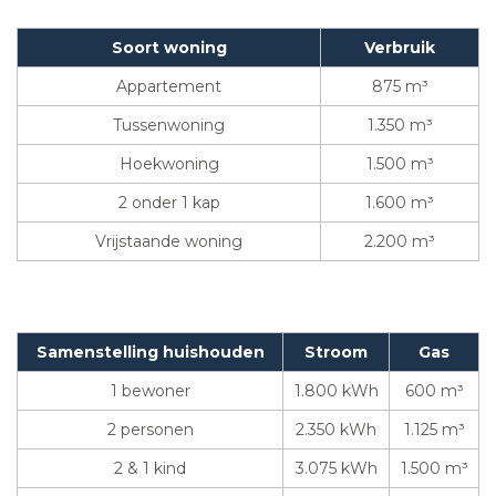
Soort woning
Verbruik
Appartement
875 m³
Tussenwoning
1.350 m³
Hoekwoning
1.500 m³
2 onder 1 kap
1.600 m³
Vrijstaande woning
2.200 m³
Samenstelling huishouden
Stroom
Gas
1 bewoner
1.800 kWh
600 m³
2 personen
2.350 kWh
1.125 m³
2 & 1 kind
3.075 kWh
1.500 m³