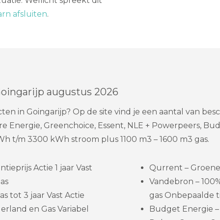
uatie. Wellicht spreekt dit
rn afsluiten
.
Goingarijp augustus 2026
ten in Goingarijp? Op de site vind je een aantal van be
e Energie, Greenchoice, Essent, NLE + Powerpeers, Budg
Wh t/m 3300 kWh stroom plus 1100 m3 – 1600 m3 gas.
eprijs Actie 1 jaar Vast
Qurrent – Groene s
as
Vandebron – 100
s tot 3 jaar Vast Actie
gas Onbepaalde t
erland en Gas Variabel
Budget Energie – 