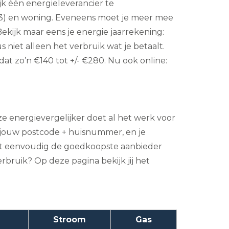
jk één energieleverancier te
 m3) en woning. Eveneens moet je meer mee
kijk maar eens je energie jaarrekening:
 niet alleen het verbruik wat je betaalt.
t zo’n €140 tot +/- €280. Nu ook online:
e energievergelijker doet al het werk voor
jouw postcode + huisnummer, en je
reft eenvoudig de goedkoopste aanbieder
erbruik? Op deze pagina bekijk jij het
Stroom
Gas