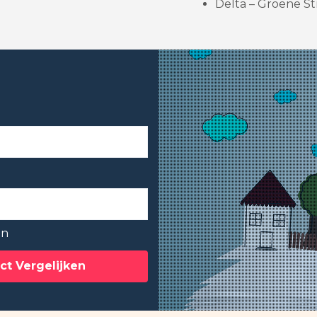
Delta – Groene St
en
ct Vergelijken