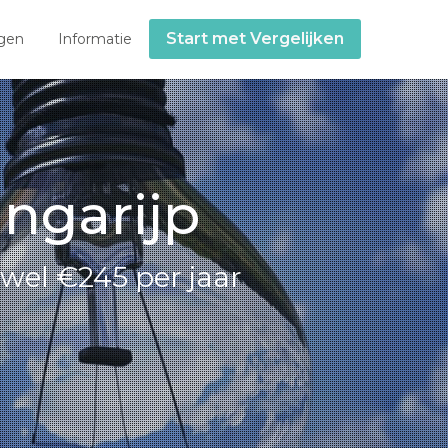
Start met Vergelijken
gen
Informatie
ingarijp
wel €245 per jaar