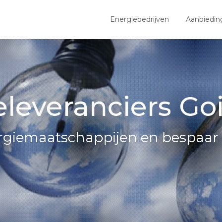
Energiebedrijven
Aanbiedin
leveranciers Go
nergiemaatschappijen en bespaar 