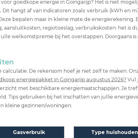
oor goedkope energie in Goingarijp? Het is niet mogeli
. Dit hangt af van indicatoren zoals: verbruik (kWh en
eze bepalen maar in kleine mate de energierekening. Be
aansluitkosten, regiotoeslag, verbruikskosten: het is dus
lle welkomstpremie bij het overstappen. Doorgaans is da
iten
calculatie. De rekensom hoef je niet zelf te maken. Onz
dkoop energiepakket in Goingarijp augustus 2026?
Vul 
 overzicht met beschikbare energiemaatschappijen. Je t
ld. Tips gebruiken bij het inschatten van jullie energiev
en kleine gezinnen/woningen.
Gasverbruik
Type huishouden