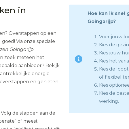
jken in
Hoe kan ik snel 
Goingarijp?
even? Overstappen op een
Voer jouw loc
 goed! Via onze speciale
Kies de gezin
jzen Goingarijp
Kies jouw hui
, en zoek meteen het
Kies het vari
epaalde aanbieder? Bekijk
Kies de loopt
ntrekkelijke energie
of flexibel te
 overstappen en genieten
Kies optione
Kies de beste
werking.
n? Volg de stappen aan de
oenste” of meest