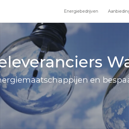
Energiebedrijven
Aanbiedin
eleveranciers W
 energiemaatschappijen en bespaa