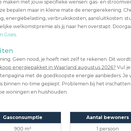
t te maken met jouw specifieke wensen: gas- en stroomve
eze bepalen maar in kleine mate de energierekening. Chec
g, energiebelasting, verbruikskosten, aansluitkosten: s
lijke welkomstpremie als jij naar hen overstapt. Doorgaa
en Goes
.
iten
ing. Geen nood, je hoeft niet zelf te rekenen. Dit word
koop energiepakket in Waarland augustus 2026?
Vul je
tatenpagina met de goedkoopste energie aanbieders. Je 
is binnen no-time gepiept. Problemen bij het inschatten 
type woningen en huishouden.
Gasconsumptie
Aantal bewoners
900 m³
1 persoon