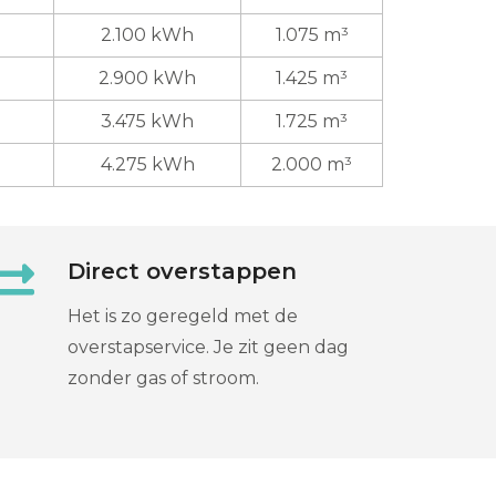
2.100 kWh
1.075 m³
2.900 kWh
1.425 m³
3.475 kWh
1.725 m³
4.275 kWh
2.000 m³
Direct overstappen
Het is zo geregeld met de
overstapservice. Je zit geen dag
zonder gas of stroom.