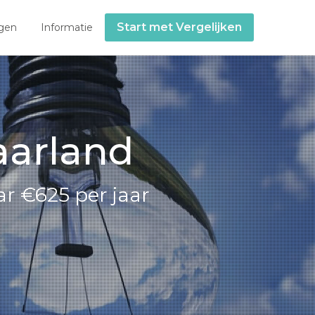
Start met Vergelijken
gen
Informatie
aarland
r €625 per jaar