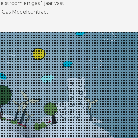
 stroom en gas 1 jaar vast
n Gas Modelcontract