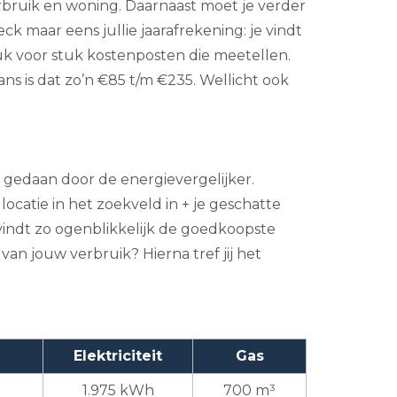
rbruik en woning. Daarnaast moet je verder
k maar eens jullie jaarafrekening: je vindt
tuk voor stuk kostenposten die meetellen.
ns is dat zo’n €85 t/m €235. Wellicht ook
t gedaan door de energievergelijker.
 locatie in het zoekveld in + je geschatte
vindt zo ogenblikkelijk de goedkoopste
van jouw verbruik? Hierna tref jij het
Elektriciteit
Gas
1.975 kWh
700 m³