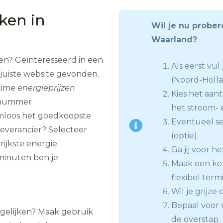
jken in
Wil je nu prober
Waarland?
ven? Geïnteresseerd in een
Als eerst vu
juiste website gevonden.
(Noord-Holl
-time
energieprijzen
Kies het aan
isnummer
het stroom- 
emloos het goedkoopste
Eventueel se
leverancier? Selecteer
(optie).
ijkste energie
Ga jij voor he
minuten ben je
Maak een keuz
flexibel termi
Wil je grijze
Bepaal voor 
ergelijken? Maak gebruik
de overstap.