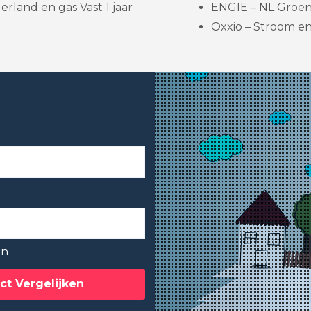
rland en gas Vast 1 jaar
ENGIE – NL Groene
Oxxio – Stroom e
en
ct Vergelijken