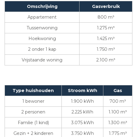
Omschrijving
Gasverbruik
Appartement
800 m³
Tussenwoning
1.275 m³
Hoekwoning
1.425 m³
2 onder 1 kap
1.750 m³
Vrijstaande woning
2.100 m³
Type huishouden
Stroom kWh
Gas
1 bewoner
1.900 kWh
700 m³
2 personen
2.225 kWh
1.100 m³
Familie (1 kind)
3.075 kWh
1.300 m³
Gezin + 2 kinderen
3.750 kWh
1.775 m³