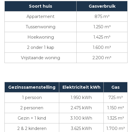
Soort huis
Gasverbruik
Appartement
875 m³
Tussenwoning
1.250 m³
Hoekwoning
1.425 m³
2 onder 1 kap
1.600 m³
Vrijstaande woning
2.200 m³
Gezinssamenstelling
Elektriciteit kWh
Gas
1 persoon
1.950 kWh
725 m³
2 personen
2.475 kWh
1.150 m³
Gezin + 1 kind
3.100 kWh
1.325 m³
2 & 2 kinderen
3.625 kWh
1.700 m³