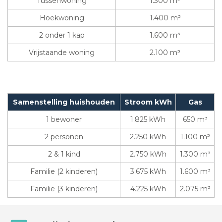
Tussenwoning
1.300 m³
Hoekwoning
1.400 m³
2 onder 1 kap
1.600 m³
Vrijstaande woning
2.100 m³
Samenstelling huishouden
Stroom kWh
Gas
1 bewoner
1.825 kWh
650 m³
2 personen
2.250 kWh
1.100 m³
2 & 1 kind
2.750 kWh
1.300 m³
Familie (2 kinderen)
3.675 kWh
1.600 m³
Familie (3 kinderen)
4.225 kWh
2.075 m³