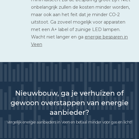
onbelangrijk zullen de kosten minder worden,
maar ook aan het feit dat je minder CO-2
uitstoot. Ga zoveel mogelijk voor apparaten
met een A+ label of zuinige LED lampen.
Wacht niet langer en ga
energie besparen in
Veen
Nieuwbouw, ga je verhuizen of
gewoon overstappen van energie
aanbieder?
Vergelijk energie aanbieders in Veen en betaal minder voor gas en licht!