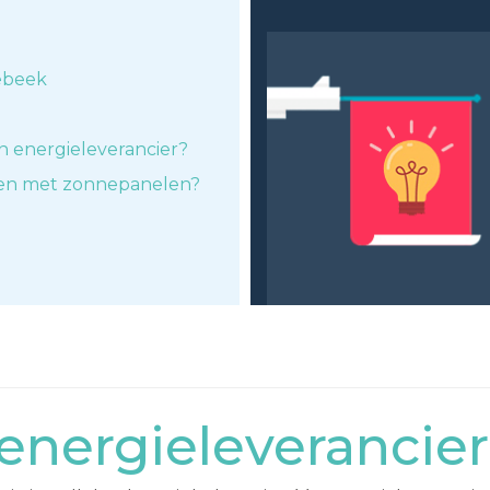
lebeek
n energieleverancier?
ken met zonnepanelen?
nergieleverancier