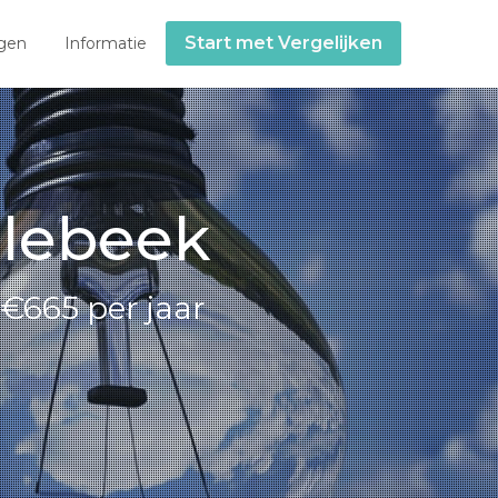
Start met Vergelijken
gen
Informatie
llebeek
€665 per jaar