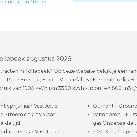
 energie in Nieuw-
Tollebeek augustus 2026
racten in Tollebeek? Op deze website bekijk je een ran
t, Pure Energie, Eneco, Vattenfall, NLE en natuurlijk 
rbruik van 1900 kWh t/m 3300 kWh stroom en 800 m3 t/
eprijs 1 jaar Vast Actie
Qurrent – Groene 
e Stroom en Gas 3 jaar
Vandebron – 100
lde tijd
gas Onbepaalde t
rland en gas Vast 1 jaar
HVC KringloopEne