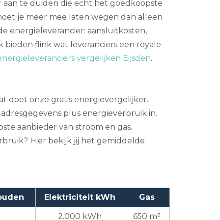
er aan te duiden die echt het goedkoopste
 moet je meer mee laten wegen dan alleen
e energieleverancier: aansluitkosten,
 bieden flink wat leveranciers een royale
energieleveranciers vergelijken Eijsden
.
Dat doet onze gratis energievergelijker.
 adresgegevens plus energieverbruik in.
opste aanbieder van stroom en gas.
bruik? Hier bekijk jij het gemiddelde
ouden
Elektriciteit kWh
Gas
2.000 kWh
650 m³