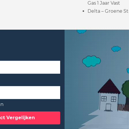
Gas 1 Jaar Vast
Delta – Groene St
en
ct Vergelijken