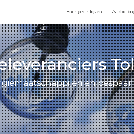
Energiebedrijven
Aanbiedin
eleveranciers To
ergiemaatschappijen en bespaar 