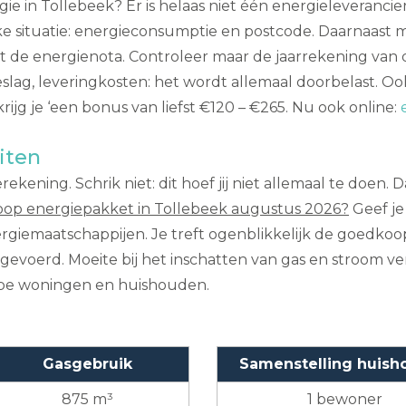
ie in Tollebeek? Er is helaas niet één energieleveranci
jke situatie: energieconsumptie en postcode. Daarnaast
 de energienota. Controleer maar de jaarrekening van d
slag, leveringkosten: het wordt allemaal doorbelast. Ook
jg je ‘een bonus van liefst €120 – €265. Nu ook online:
iten
rekening. Schrik niet: dit hoef jij niet allemaal te doen. 
op energiepakket in Tollebeek augustus 2026?
Geef je
nergiemaatschappijen. Je treft ogenblikkelijk de goedko
evoerd. Moeite bij het inschatten van gas en stroom ver
type woningen en huishouden.
Gasgebruik
Samenstelling huish
875 m³
1 bewoner