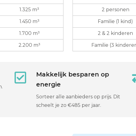
1.325 m³
2 personen
1.450 m³
Familie (1 kind)
1.700 m³
2 & 2 kinderen
2.200 m³
Familie (3 kindere
Makkelijk besparen op
energie
n.
N
Sorteer alle aanbieders op prijs. Dit
scheelt je zo €485 per jaar.