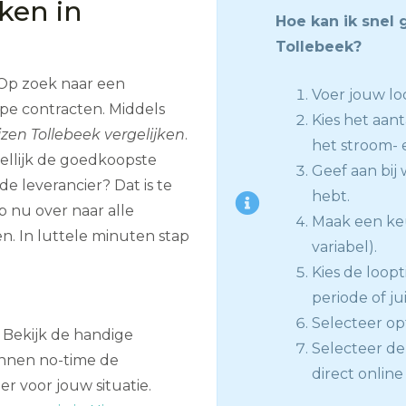
jken in
Hoe kan ik snel 
Tollebeek?
Op zoek naar een
Voer jouw loc
ope contracten. Middels
Kies het aan
jzen Tollebeek vergelijken
.
het stroom- 
dellijk de goedkoopste
Geef aan bij 
e leverancier? Dat is te
hebt.
 nu over naar alle
Maak een keu
. In luttele minuten stap
variabel).
Kies de loopt
periode of jui
Selecteer op
? Bekijk de handige
Selecteer de 
innen no-time de
direct online
er voor jouw situatie.