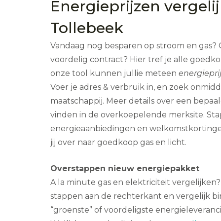
Energieprijzen vergeli
Tollebeek
Vandaag nog besparen op stroom en gas? 
voordelig contract? Hier tref je alle goedk
onze tool kunnen jullie meteen
energiepri
Voer je adres & verbruik in, en zoek onmid
maatschappij. Meer details over een bepaald
vinden in de overkoepelende merksite. Stap
energieaanbiedingen en welkomstkortingen
jij over naar goedkoop gas en licht.
Overstappen nieuw energiepakket
A la minute gas en elektriciteit vergelijken
stappen aan de rechterkant en vergelijk b
“groenste” of voordeligste energieleveranci