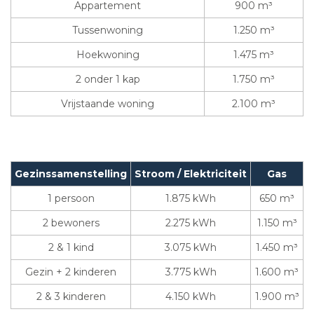
Appartement
900 m³
Tussenwoning
1.250 m³
Hoekwoning
1.475 m³
2 onder 1 kap
1.750 m³
Vrijstaande woning
2.100 m³
Gezinssamenstelling
Stroom / Elektriciteit
Gas
1 persoon
1.875 kWh
650 m³
2 bewoners
2.275 kWh
1.150 m³
2 & 1 kind
3.075 kWh
1.450 m³
Gezin + 2 kinderen
3.775 kWh
1.600 m³
2 & 3 kinderen
4.150 kWh
1.900 m³