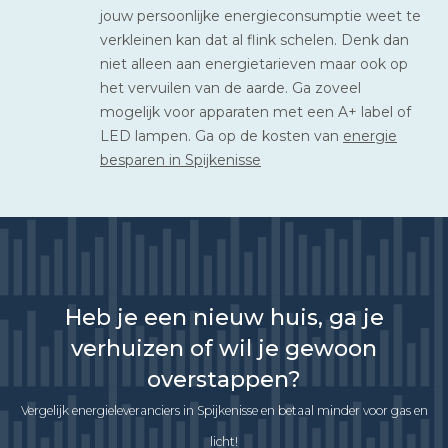
jouw persoonlijke energieconsumptie weet te
verkleinen kan dat al flink schelen. Denk dan
niet alleen aan energietarieven maar ook op
het vervuilen van de aarde. Ga zoveel
mogelijk voor apparaten met een A+ label of
LED lampen. Ga op de kosten van
energie
besparen in Spijkenisse
Heb je een nieuw huis, ga je
verhuizen of wil je gewoon
overstappen?
Vergelijk energieleveranciers in Spijkenisse en betaal minder voor gas en
licht!