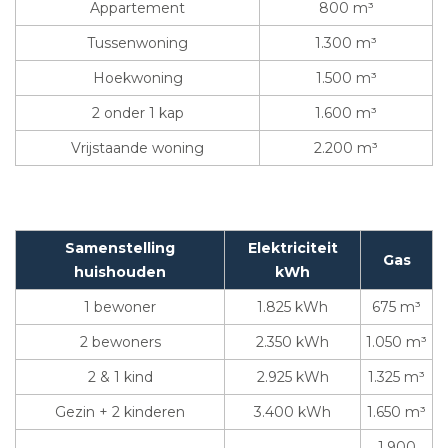
Appartement
800 m³
Tussenwoning
1.300 m³
Hoekwoning
1.500 m³
2 onder 1 kap
1.600 m³
Vrijstaande woning
2.200 m³
Samenstelling
Elektriciteit
Gas
huishouden
kWh
1 bewoner
1.825 kWh
675 m³
2 bewoners
2.350 kWh
1.050 m³
2 & 1 kind
2.925 kWh
1.325 m³
Gezin + 2 kinderen
3.400 kWh
1.650 m³
1.900