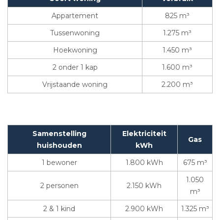
Appartement
825 m³
Tussenwoning
1.275 m³
Hoekwoning
1.450 m³
2 onder 1 kap
1.600 m³
Vrijstaande woning
2.200 m³
Samenstelling
Elektriciteit
Gas
huishouden
kWh
1 bewoner
1.800 kWh
675 m³
1.050
2 personen
2.150 kWh
m³
2 & 1 kind
2.900 kWh
1.325 m³