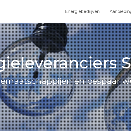
Energiebedrijven
Aanbiedin
gieleveranciers 
giemaatschappijen en bespaar we