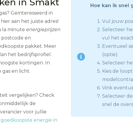
jken in Smakt
Hoe kan ik snel 
gas? Geïnteresseerd in
ier aan het juiste adres!
Vul jouw po
à la minute
energieprijzen
Selecteer he
n postcode en
vul het exact
oedkoopste pakket. Meer
Eventueel se
an het bedrijfsprofiel.
(optie).
oogste kortingen. In
Selecteer het
gas en licht.
Kies de loopt
modelcontract
Vink eventue
iteit vergelijken? Check
Selecteer de 
onmiddellijk de
snel de overs
rancier voor jullie
:
goedkoopste energie in