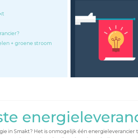
kt
rancier?
elen + groene stroom
te energieleveran
ie in Smakt? Het is onmogelijk één energieleverancier t