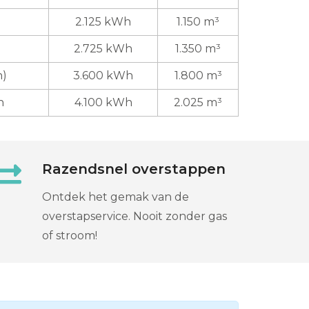
2.125 kWh
1.150 m³
2.725 kWh
1.350 m³
n)
3.600 kWh
1.800 m³
n
4.100 kWh
2.025 m³
Razendsnel overstappen
Ontdek het gemak van de
overstapservice. Nooit zonder gas
of stroom!