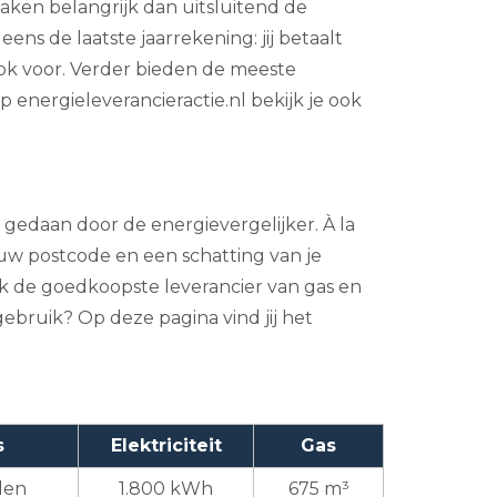
zaken belangrijk dan uitsluitend de
ens de laatste jaarrekening: jij betaalt
 ook voor. Verder bieden de meeste
 energieleverancieractie.nl bekijk je ook
t gedaan door de energievergelijker. À la
 jouw postcode en een schatting van je
ijk de goedkoopste leverancier van gas en
gebruik? Op deze pagina vind jij het
s
Elektriciteit
Gas
den
1.800 kWh
675 m³