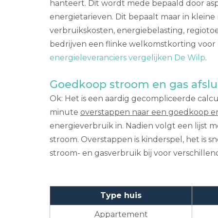
hanteert. Dit wordt mede bepaald door aspe
energietarieven. Dit bepaalt maar in kleine
verbruikskosten, energiebelasting, regiotoes
bedrijven een flinke welkomstkorting voor o
energieleveranciers vergelijken De Wilp
.
Goedkoop stroom en gas afslu
Ok: Het is een aardig gecompliceerde calcul
minute
overstappen naar een goedkoop e
energieverbruik in. Nadien volgt een lijst
stroom. Overstappen is kinderspel, het is sn
stroom- en gasverbruik bij voor verschillend
Type huis
Appartement