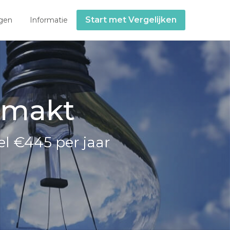
Start met Vergelijken
gen
Informatie
Smakt
l €445 per jaar