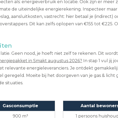
cten als: energieverbruik en locatie. Ook zijn er meer 
 mate de uiteindelijke energierekening. Inspecteer maar e
lag, aansluitkosten, vastrecht: hier betaal je (indirect)
verstappers. Dit kan zelfs oplopen van €155 tot €225. Op
iten
atie. Geen nood, je hoeft niet zelf te rekenen. Dit word
nergiepakket in Smakt augustus 2026?
In stap 1 vul jij
 met relevante energieleveranciers. Je ontdekt gemakkel
el geregeld. Moeite bij het doorgeven van je gas & licht 
e situaties.
Gasconsumptie
Aantal bewoner
900 m³
1 persoons huishou