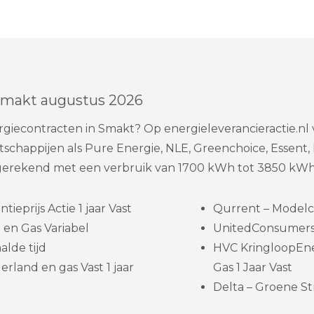
 Smakt augustus 2026
giecontracten in Smakt? Op energieleverancieractie.n
chappijen als Pure Energie, NLE, Greenchoice, Essent
 gerekend met een verbruik van 1700 kWh tot 3850 kWh
eprijs Actie 1 jaar Vast
Qurrent – Modelc
en Gas Variabel
UnitedConsumers –
lde tijd
HVC KringloopEne
rland en gas Vast 1 jaar
Gas 1 Jaar Vast
Delta – Groene Str