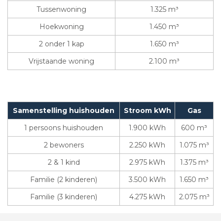
Tussenwoning
1.325 m³
Hoekwoning
1.450 m³
2 onder 1 kap
1.650 m³
Vrijstaande woning
2.100 m³
Samenstelling huishouden
Stroom kWh
Gas
1 persoons huishouden
1.900 kWh
600 m³
2 bewoners
2.250 kWh
1.075 m³
2 & 1 kind
2.975 kWh
1.375 m³
Familie (2 kinderen)
3.500 kWh
1.650 m³
Familie (3 kinderen)
4.275 kWh
2.075 m³