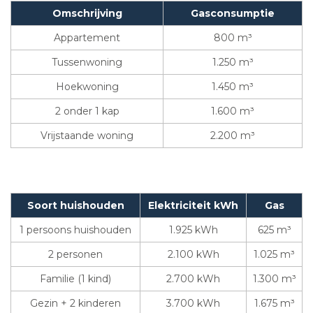
Omschrijving
Gasconsumptie
Appartement
800 m³
Tussenwoning
1.250 m³
Hoekwoning
1.450 m³
2 onder 1 kap
1.600 m³
Vrijstaande woning
2.200 m³
Soort huishouden
Elektriciteit kWh
Gas
1 persoons huishouden
1.925 kWh
625 m³
2 personen
2.100 kWh
1.025 m³
Familie (1 kind)
2.700 kWh
1.300 m³
Gezin + 2 kinderen
3.700 kWh
1.675 m³