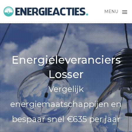
≡
MENU
Skip
to
content
Energieleveranciers
Losser
Vergelijk
energiemaatschappijen en
bespaar snel €635 per jaar