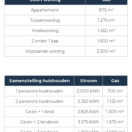
Appartement
875 m³
Tussenwoning
1.275 m³
Hoekwoning
1.450 m³
2 onder 1 kap
1.600 m³
Vrijstaande woning
2.300 m³
Samenstelling huishouden
Stroom
Gas
1 persoons huishouden
2.000 kWh
700 m³
2 persoons huishouden
2.250 kWh
1.125 m³
Gezin + 1 kind
2.825 kWh
1.300 m³
Gezin + 2 kinderen
3.575 kWh
1.675 m³