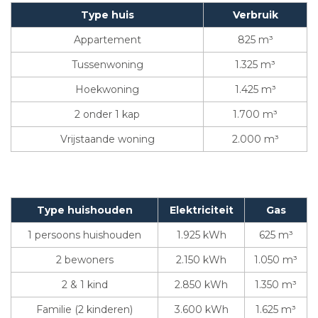
Type huis
Verbruik
Appartement
825 m³
Tussenwoning
1.325 m³
Hoekwoning
1.425 m³
2 onder 1 kap
1.700 m³
Vrijstaande woning
2.000 m³
Type huishouden
Elektriciteit
Gas
1 persoons huishouden
1.925 kWh
625 m³
2 bewoners
2.150 kWh
1.050 m³
2 & 1 kind
2.850 kWh
1.350 m³
Familie (2 kinderen)
3.600 kWh
1.625 m³