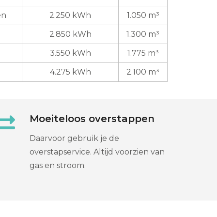
en
2.250 kWh
1.050 m³
2.850 kWh
1.300 m³
3.550 kWh
1.775 m³
4.275 kWh
2.100 m³
Moeiteloos overstappen
Daarvoor gebruik je de
overstapservice. Altijd voorzien van
gas en stroom.