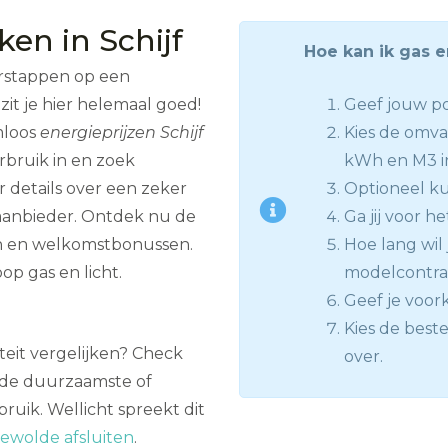
ken in Schijf
Hoe kan ik gas e
erstappen op een
it je hier helemaal goed!
Geef jouw p
mloos
energieprijzen Schijf
Kies de omva
rbruik in en zoek
kWh en M3 i
 details over een zeker
Optioneel kun
 aanbieder. Ontdek nu de
Ga jij voor he
en en welkomstbonussen.
Hoe lang wil j
op gas en licht.
modelcontract
Geef je voor
Kies de beste
iteit vergelijken? Check
over.
t de duurzaamste of
bruik. Wellicht spreekt dit
ewolde afsluiten
.