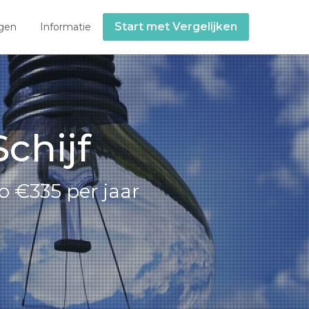
Start met Vergelijken
gen
Informatie
chijf
o €335 per jaar