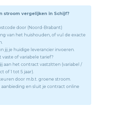
n stroom vergelijken in Schijf?
ostcode door (Noord-Brabant)
ng van het huishouden, of vul de exacte
n.
 jij je huidige leverancier invoeren.
t vaste of variabele tarief?
ij aan het contract vastzitten (variabel /
 of 1 tot 5 jaar).
keuren door m.b.t. groene stroom.
 aanbieding en sluit je contract online