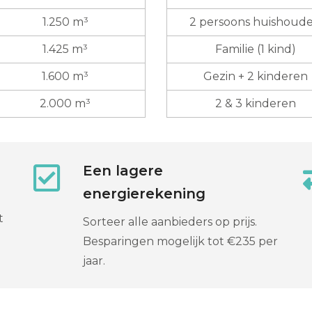
1.250 m³
2 persoons huishoud
1.425 m³
Familie (1 kind)
1.600 m³
Gezin + 2 kinderen
2.000 m³
2 & 3 kinderen
Een lagere
energierekening
t
Sorteer alle aanbieders op prijs.
Besparingen mogelijk tot €235 per
jaar.