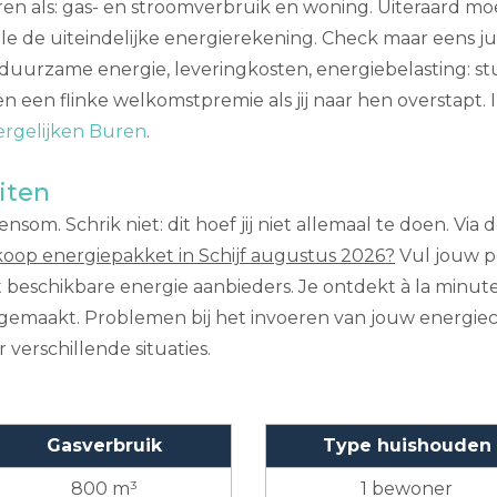
ctoren als: gas- en stroomverbruik en woning. Uiteraard
le de uiteindelijke energierekening. Check maar eens jull
duurzame energie, leveringkosten, energiebelasting: st
en flinke welkomstpremie als jij naar hen overstapt. In d
ergelijken Buren
.
iten
som. Schrik niet: dit hoef jij niet allemaal te doen. Via 
oop energiepakket in Schijf augustus 2026?
Vul jouw p
 met beschikbare energie aanbieders. Je ontdekt à la min
d gemaakt. Problemen bij het invoeren van jouw energi
verschillende situaties.
Gasverbruik
Type huishouden
800 m³
1 bewoner