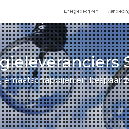
Energiebedrijven
Aanbiedin
gieleveranciers S
giemaatschappijen en bespaar z