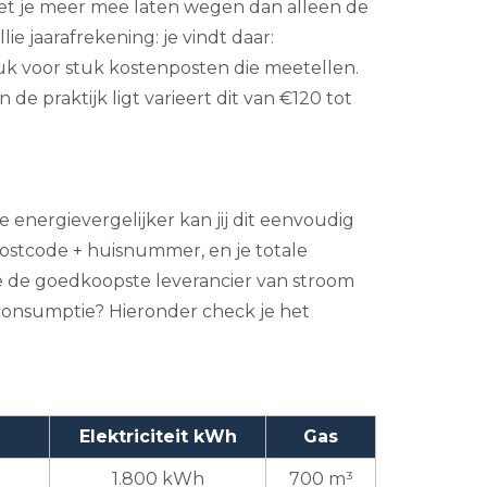
 moet je meer mee laten wegen dan alleen de
ie jaarafrekening: je vindt daar:
uk voor stuk kostenposten die meetellen.
e praktijk ligt varieert dit van €120 tot
de energievergelijker kan jij dit eenvoudig
ostcode + huisnummer, en je totale
ute de goedkoopste leverancier van stroom
econsumptie? Hieronder check je het
Elektriciteit kWh
Gas
1.800 kWh
700 m³