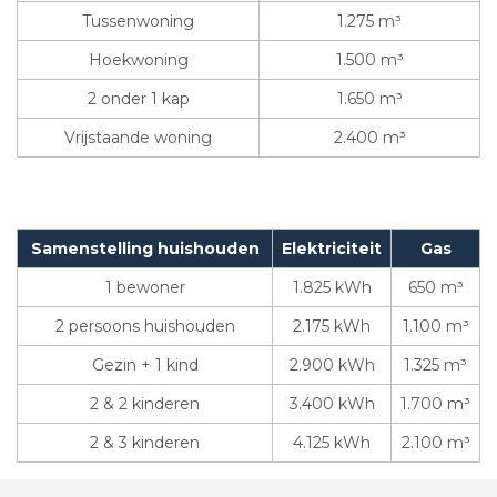
Tussenwoning
1.275 m³
Hoekwoning
1.500 m³
2 onder 1 kap
1.650 m³
Vrijstaande woning
2.400 m³
Samenstelling huishouden
Elektriciteit
Gas
1 bewoner
1.825 kWh
650 m³
2 persoons huishouden
2.175 kWh
1.100 m³
Gezin + 1 kind
2.900 kWh
1.325 m³
2 & 2 kinderen
3.400 kWh
1.700 m³
2 & 3 kinderen
4.125 kWh
2.100 m³