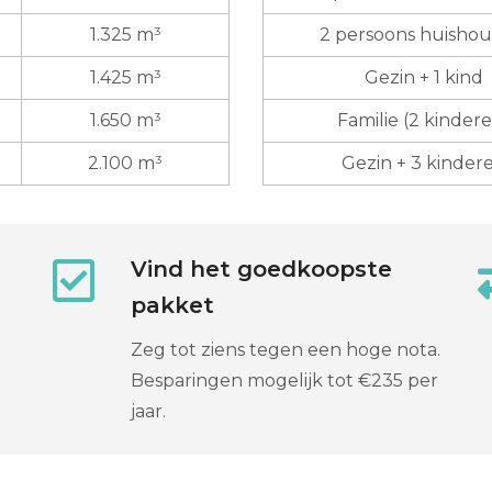
1.325 m³
2 persoons huisho
1.425 m³
Gezin + 1 kind
1.650 m³
Familie (2 kinder
2.100 m³
Gezin + 3 kinder
Vind het goedkoopste
pakket
Zeg tot ziens tegen een hoge nota.
Besparingen mogelijk tot €235 per
jaar.