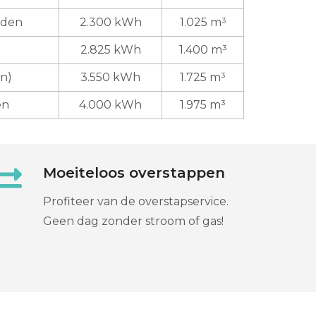
uden
2.300 kWh
1.025 m³
2.825 kWh
1.400 m³
en)
3.550 kWh
1.725 m³
en
4.000 kWh
1.975 m³
Moeiteloos overstappen
Profiteer van de overstapservice.
Geen dag zonder stroom of gas!