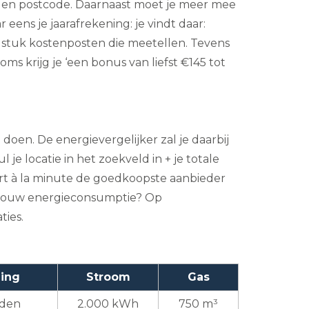
) en postcode. Daarnaast moet je meer mee
ens je jaarafrekening: je vindt daar:
r stuk kostenposten die meetellen. Tevens
krijg je ‘een bonus van liefst €145 tot
doen. De energievergelijker zal je daarbij
l je locatie in het zoekveld in + je totale
ert à la minute de goedkoopste aanbieder
an jouw energieconsumptie? Op
ties.
ing
Stroom
Gas
uden
2.000 kWh
750 m³