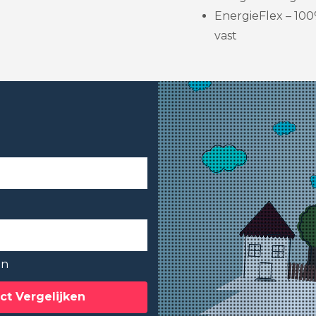
EnergieFlex – 100
vast
en
ct Vergelijken