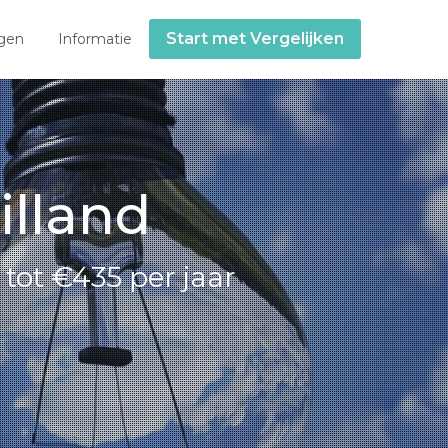
Start met Vergelijken
gen
Informatie
illand
tot €435 per jaar