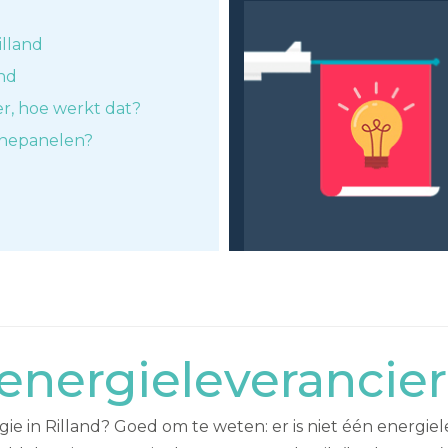
illand
and
er, hoe werkt dat?
nnepanelen?
nergieleverancier
e in Rilland? Goed om te weten: er is niet één energiel