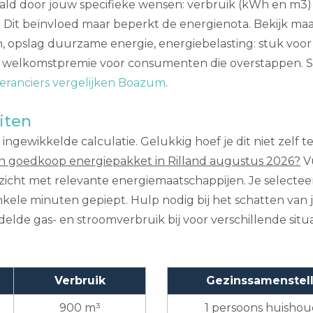
ald door jouw specifieke wensen: verbruik (kWh en m3
Dit beïnvloed maar beperkt de energienota. Bekijk maar e
n, opslag duurzame energie, energiebelasting: stuk voo
elkomstpremie voor consumenten die overstappen. Soms 
eranciers vergelijken Boazum
.
iten
gewikkelde calculatie. Gelukkig hoef je dit niet zelf te 
n goedkoop energiepakket in Rilland augustus 2026?
Vu
erzicht met relevante energiemaatschappijen. Je selecte
enkele minuten gepiept. Hulp nodig bij het schatten v
ddelde gas- en stroomverbruik bij voor verschillende situa
Verbruik
Gezinssamenstell
900 m³
1 persoons huisho