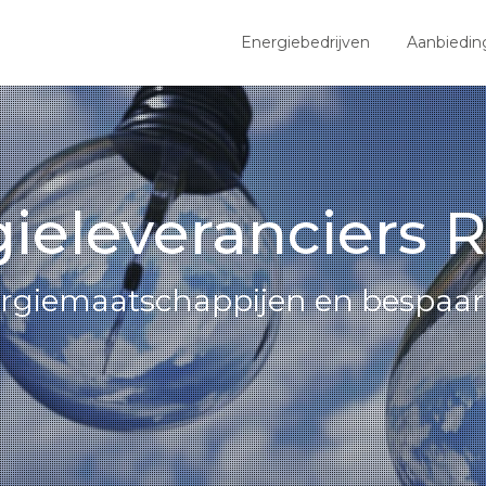
Energiebedrijven
Aanbiedin
ieleveranciers R
nergiemaatschappijen en bespaar 