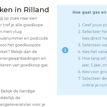
ken in Rilland
Hoe gaat gas en 
jij op zoek naar een
r tref je alle goedkope
Geef jouw po
kan men vlug
Selecteer he
e huisnummer en postcode
kies direct h
loos het goedkoopste
Selecteer we
kket? Bekijk dan de
Kies het vari
 energieaanbiedingen en
Hoe lang wil j
fiteren van goedkoop gas
jaar, 5 jaar, 
Kies voor gro
Selecteer de 
online je con
n? Bekijk de handige
ddellijk de
ergieleverancier voor je