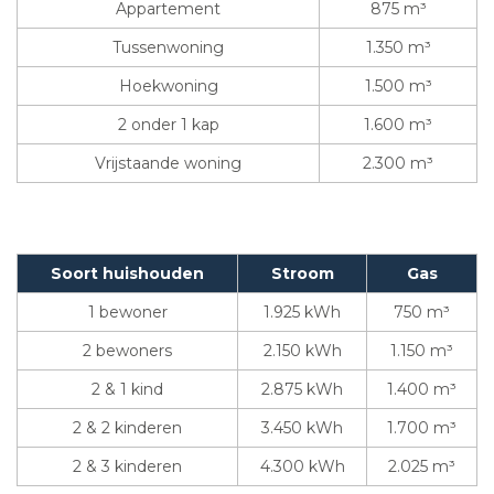
Appartement
875 m³
Tussenwoning
1.350 m³
Hoekwoning
1.500 m³
2 onder 1 kap
1.600 m³
Vrijstaande woning
2.300 m³
Soort huishouden
Stroom
Gas
1 bewoner
1.925 kWh
750 m³
2 bewoners
2.150 kWh
1.150 m³
2 & 1 kind
2.875 kWh
1.400 m³
2 & 2 kinderen
3.450 kWh
1.700 m³
2 & 3 kinderen
4.300 kWh
2.025 m³