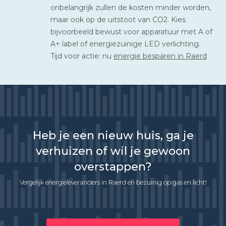
onbelangrijk zullen de kosten minder worden,
maar ook op de uitstoot van CO2. Kies
bijvoorbeeld bewust voor apparatuur met A of
A+ label of energiezuinige LED verlichting.
Tijd voor actie: nu
energie besparen in Raerd
Heb je een nieuw huis, ga je
verhuizen of wil je gewoon
overstappen?
Vergelijk energieleveranciers in Raerd en bezuinig op gas en licht!