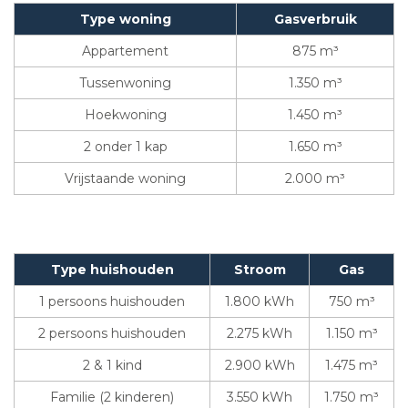
Type woning
Gasverbruik
Appartement
875 m³
Tussenwoning
1.350 m³
Hoekwoning
1.450 m³
2 onder 1 kap
1.650 m³
Vrijstaande woning
2.000 m³
Type huishouden
Stroom
Gas
1 persoons huishouden
1.800 kWh
750 m³
2 persoons huishouden
2.275 kWh
1.150 m³
2 & 1 kind
2.900 kWh
1.475 m³
Familie (2 kinderen)
3.550 kWh
1.750 m³