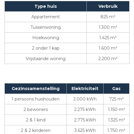
Type huis
Verbruik
Appartement
825 m³
Tussenwoning
1.300 m³
Hoekwoning
1.425 m³
2 onder 1 kap
1.600 m³
Vrijstaande woning
2.200 m³
Gezinssamenstelling
Elektriciteit
Gas
1 persoons huishouden
2.000 kWh
725 m³
2 bewoners
2.275 kWh
1.150 m³
2 & 1 kind
2.775 kWh
1.325 m³
2 & 2 kinderen
3.625 kWh
1.750 m³