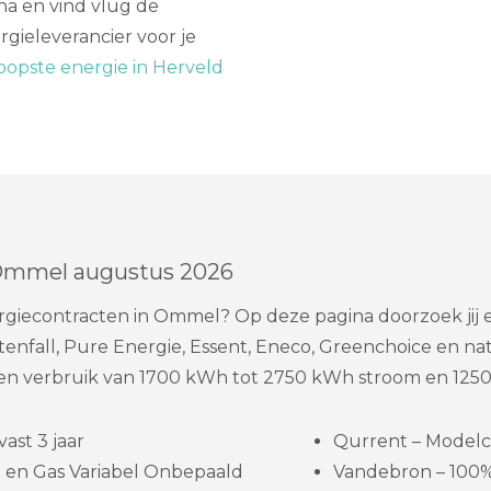
na en vind vlug de
rgieleverancier voor je
opste energie in Herveld
 Ommel augustus 2026
giecontracten in Ommel? Op deze pagina doorzoek jij 
enfall, Pure Energie, Essent, Eneco, Greenchoice en na
 een verbruik van 1700 kWh tot 2750 kWh stroom en 1250
ast 3 jaar
Qurrent – Modelc
 en Gas Variabel Onbepaald
Vandebron – 100