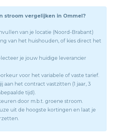
en stroom vergelijken in Ommel?
 invullen van je locatie (Noord-Brabant)
ng van het huishouden, of kies direct het
lecteer je jouw huidige leverancier
rkeur voor het variabele of vaste tarief.
ij aan het contract vastzitten (1 jaar, 3
onbepaalde tijd).
keuren door m.b.t. groene stroom.
ze uit de hoogste kortingen en laat je
rzetten.