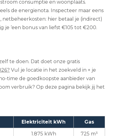
en stroom consumptie en woonplaats.
eels de energienota. Inspecteer maar eens
 netbeheerkosten: hier betaal je (indirect)
 je ‘een bonus van liefst €105 tot €200.
elf te doen. Dat doet onze gratis
026?
Vul je locatie in het zoekveld in + je
nen no-time de goedkoopste aanbieder van
oom verbruik? Op deze pagina bekijk jij het
Elektriciteit kWh
Gas
1.875 kWh
725 m³