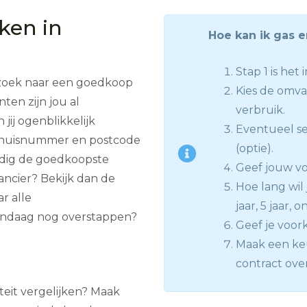
jken in
Hoe kan ik gas 
Stap 1 is het
 zoek naar een goedkoop
Kies de omva
ten zijn jou al
verbruik.
jij ogenblikkelijk
Eventueel se
e huisnummer en postcode
(optie).
udig de goedkoopste
Geef jouw voo
ancier? Bekijk dan de
Hoe lang wil j
r alle
jaar, 5 jaar, 
Vandaag nog overstappen?
Geef je voor
Maak een keu
contract ove
iteit vergelijken? Maak