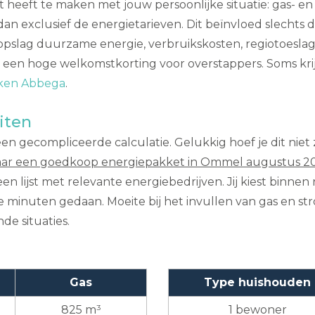
t heeft te maken met jouw persoonlijke situatie: gas- 
 exclusief de energietarieven. Dit beïnvloed slechts d
 opslag duurzame energie, verbruikskosten, regiotoeslag,
n een hoge welkomstkorting voor overstappers. Soms krijg
ijken Abbega
.
iten
n gecompliceerde calculatie. Gelukkig hoef je dit niet z
aar een goedkoop energiepakket in Ommel augustus 2
 een lijst met relevante energiebedrijven. Jij kiest bin
e minuten gedaan. Moeite bij het invullen van gas en str
de situaties.
Gas
Type huishouden
825 m³
1 bewoner