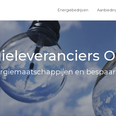
Energiebedrijven
Aanbiedin
ieleveranciers
nergiemaatschappijen en bespaar 