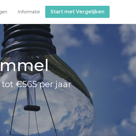
Start met Vergelijken
gen
Informatie
 Ommel
tot €565 per jaar