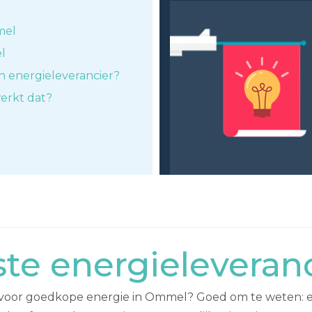
mel
l
n energieleverancier?
erkt dat?
te energielevera
n voor goedkope energie in Ommel? Goed om te weten: er 