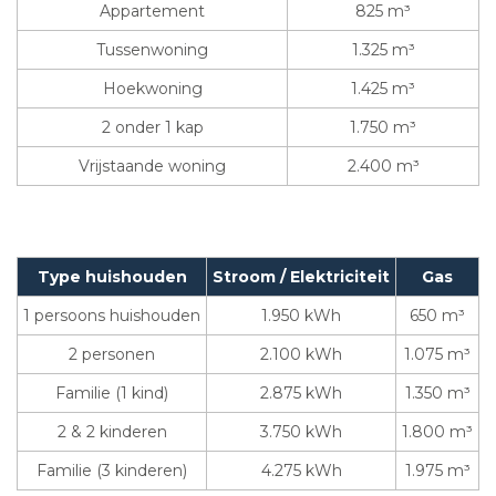
Appartement
825 m³
Tussenwoning
1.325 m³
Hoekwoning
1.425 m³
2 onder 1 kap
1.750 m³
Vrijstaande woning
2.400 m³
Type huishouden
Stroom / Elektriciteit
Gas
1 persoons huishouden
1.950 kWh
650 m³
2 personen
2.100 kWh
1.075 m³
Familie (1 kind)
2.875 kWh
1.350 m³
2 & 2 kinderen
3.750 kWh
1.800 m³
Familie (3 kinderen)
4.275 kWh
1.975 m³