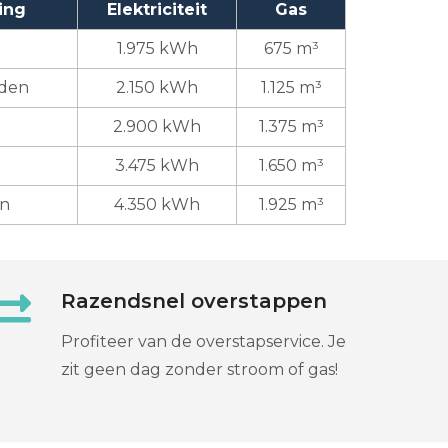
ing
Elektriciteit
Gas
1.975 kWh
675 m³
uden
2.150 kWh
1.125 m³
2.900 kWh
1.375 m³
3.475 kWh
1.650 m³
en
4.350 kWh
1.925 m³
Razendsnel overstappen
Profiteer van de overstapservice. Je
zit geen dag zonder stroom of gas!