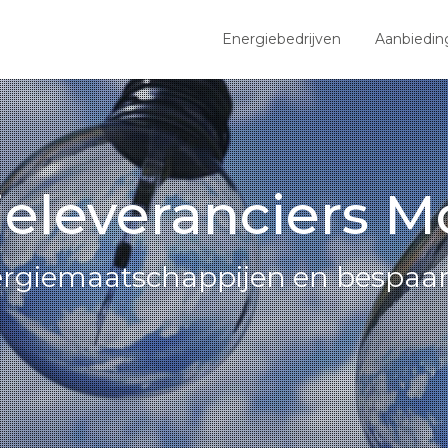
Energiebedrijven
Aanbiedin
eleveranciers M
nergiemaatschappijen en bespaar