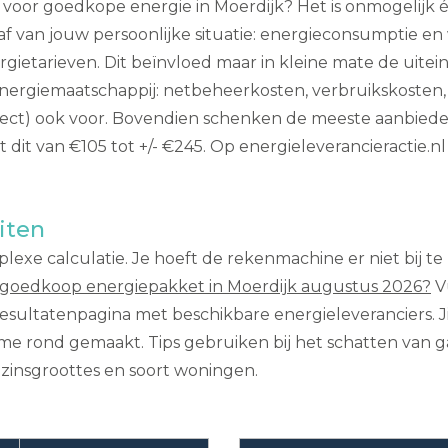
voor goedkope energie in Moerdijk? Het is onmogelijk 
 af van jouw persoonlijke situatie: energieconsumptie en
rgietarieven. Dit beïnvloed maar in kleine mate de uite
energiemaatschappij: netbeheerkosten, verbruikskosten
ndirect) ook voor. Bovendien schenken de meeste aanbie
rt dit van €105 tot +/- €245. Op energieleverancieractie.nl
iten
lexe calculatie. Je hoeft de rekenmachine er niet bij te 
 goedkoop energiepakket in Moerdijk augustus 2026?
V
 resultatenpagina met beschikbare energieleveranciers. J
me rond gemaakt. Tips gebruiken bij het schatten van gas
ezinsgroottes en soort woningen.