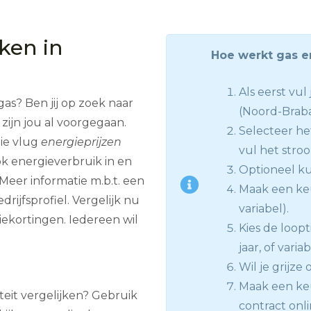
jken in
Hoe werkt gas e
Als eerst vu
as? Ben jij op zoek naar
(Noord-Brab
ijn jou al voorgegaan.
Selecteer he
lie vlug
energieprijzen
vul het stroo
ok energieverbruik in en
Optioneel kun
eer informatie m.b.t. een
Maak een keu
ijfsprofiel. Vergelijk nu
variabel).
iekortingen. Iedereen wil
Kies de loopt
jaar, of varia
Wil je grijze
Maak een keu
iteit vergelijken? Gebruik
contract onli