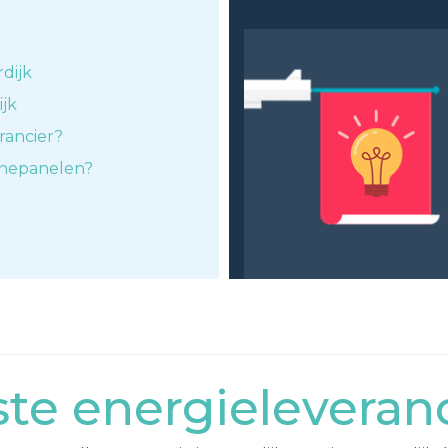
dijk
ijk
rancier?
nnepanelen?
e energieleveranc