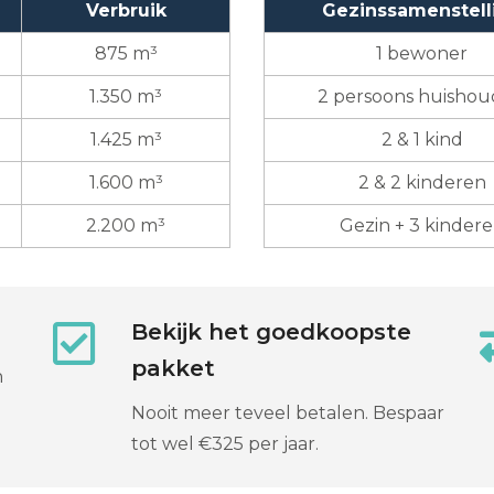
Verbruik
Gezinssamenstell
875 m³
1 bewoner
1.350 m³
2 persoons huisho
1.425 m³
2 & 1 kind
1.600 m³
2 & 2 kinderen
2.200 m³
Gezin + 3 kinder
Bekijk het goedkoopste
pakket
n
Nooit meer teveel betalen. Bespaar
tot wel €325 per jaar.