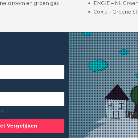
ne stroom en groen gas
ENGIE – NL Groene
Oxxio – Groene St
en
ct Vergelijken