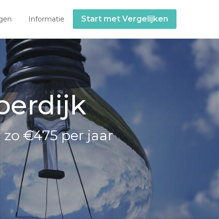
Start met Vergelijken
gen
Informatie
oerdijk
 zo €475 per jaar