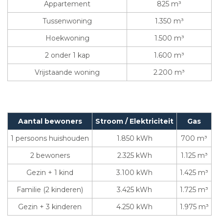
Appartement
825 m³
Tussenwoning
1.350 m³
Hoekwoning
1.500 m³
2 onder 1 kap
1.600 m³
Vrijstaande woning
2.200 m³
Aantal bewoners
Stroom / Elektriciteit
Gas
1 persoons huishouden
1.850 kWh
700 m³
2 bewoners
2.325 kWh
1.125 m³
Gezin + 1 kind
3.100 kWh
1.425 m³
Familie (2 kinderen)
3.425 kWh
1.725 m³
Gezin + 3 kinderen
4.250 kWh
1.975 m³