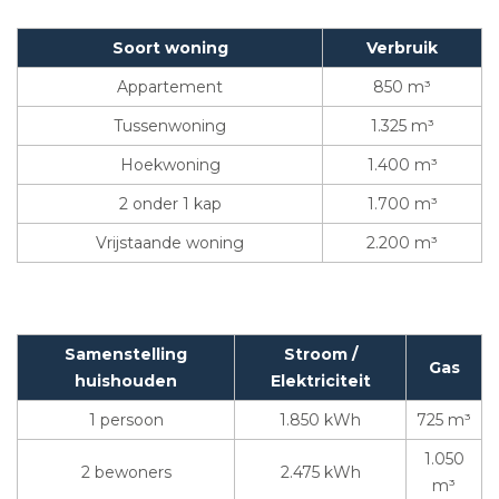
Soort woning
Verbruik
Appartement
850 m³
Tussenwoning
1.325 m³
Hoekwoning
1.400 m³
2 onder 1 kap
1.700 m³
Vrijstaande woning
2.200 m³
Samenstelling
Stroom /
Gas
huishouden
Elektriciteit
1 persoon
1.850 kWh
725 m³
1.050
2 bewoners
2.475 kWh
m³