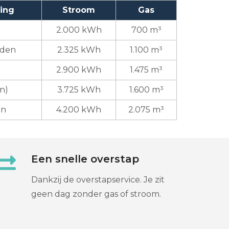
ing
Stroom
Gas
2.000 kWh
700 m³
uden
2.325 kWh
1.100 m³
2.900 kWh
1.475 m³
n)
3.725 kWh
1.600 m³
en
4.200 kWh
2.075 m³
Een snelle overstap
Dankzij de overstapservice. Je zit
geen dag zonder gas of stroom.