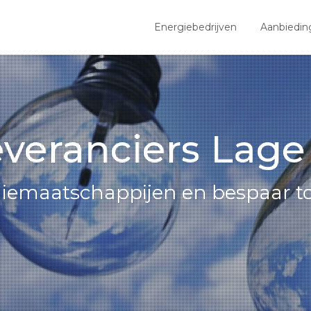
Energiebedrijven
Aanbiedin
everanciers Lag
giemaatschappijen en bespaar to