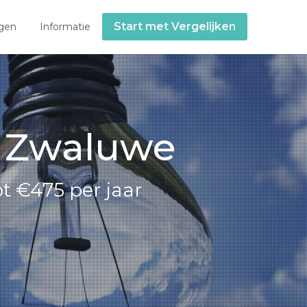
Start met Vergelijken
gen
Informatie
e Zwaluwe
t €475 per jaar