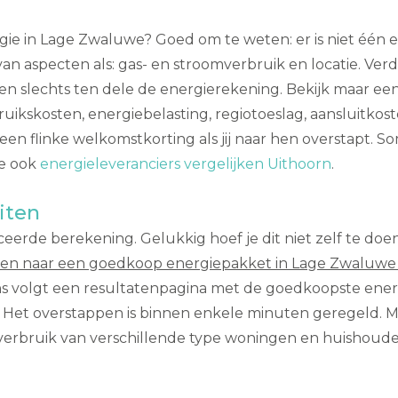
gie in Lage Zwaluwe? Goed om te weten: er is niet één e
 van aspecten als: gas- en stroomverbruik en locatie. Ver
en slechts ten dele de energierekening. Bekijk maar een
ikskosten, energiebelasting, regiotoeslag, aansluitkoste
en flinke welkomstkorting als jij naar hen overstapt. Som
je ook
energieleveranciers vergelijken Uithoorn
.
iten
eerde berekening. Gelukkig hoef je dit niet zelf te doe
en naar een goedkoop energiepakket in Lage Zwaluwe
ns volgt een resultatenpagina met de goedkoopste energie
Het overstappen is binnen enkele minuten geregeld. Mo
mverbruik van verschillende type woningen en huishoude