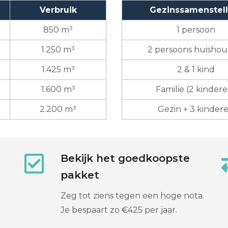
Verbruik
Gezinssamenstell
850 m³
1 persoon
1.250 m³
2 persoons huisho
1.425 m³
2 & 1 kind
1.600 m³
Familie (2 kindere
2.200 m³
Gezin + 3 kinder
Bekijk het goedkoopste
pakket
Zeg tot ziens tegen een hoge nota.
Je bespaart zo €425 per jaar.