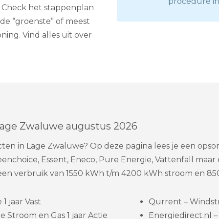
procedure in
en? Check het stappenplan
 de “groenste” of meest
ing. Vind alles uit over
 Lage Zwaluwe augustus 2026
acten in Lage Zwaluwe? Op deze pagina lees je een ops
nchoice, Essent, Eneco, Pure Energie, Vattenfall maar 
en verbruik van 1550 kWh t/m 4200 kWh stroom en 850
1 jaar Vast
Qurrent – Windst
 Stroom en Gas 1 jaar Actie
Energiedirect.nl