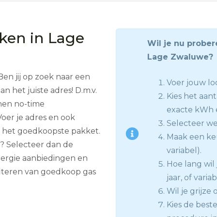
jken in Lage
Wil je nu prober
Lage Zwaluwe?
en jij op zoek naar een
Voer jouw lo
n het juiste adres! D.m.v.
Kies het aan
nnen no-time
exacte kWh e
 Voer je adres en ook
Selecteer we
ig het goedkoopste pakket.
Maak een keu
r? Selecteer dan de
variabel).
nergie aanbiedingen en
Hoe lang wil j
iteren van goedkoop gas
jaar, of varia
Wil je grijze
Kies de beste