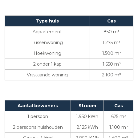
Type huis
Gas
Appartement
850 m³
Tussenwoning
1.275 m³
Hoekwoning
1.500 m³
2 onder 1 kap
1.650 m³
Vrijstaande woning
2.100 m³
Aantal bewoners
Stroom
Gas
1 persoon
1.950 kWh
625 m³
2 persoons huishouden
2.125 kWh
1.100 m³