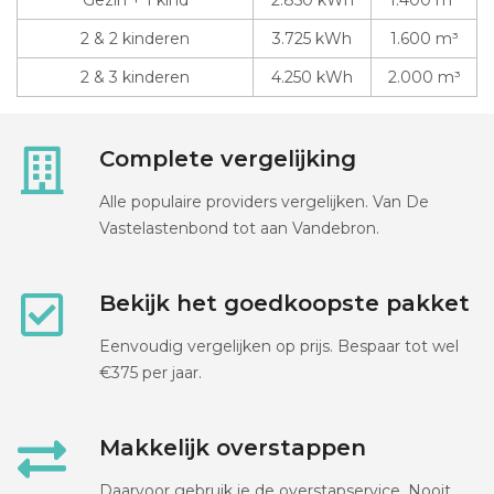
Gezin + 1 kind
2.850 kWh
1.400 m³
2 & 2 kinderen
3.725 kWh
1.600 m³
2 & 3 kinderen
4.250 kWh
2.000 m³
Complete vergelijking
Alle populaire providers vergelijken. Van De
Vastelastenbond tot aan Vandebron.
Bekijk het goedkoopste pakket
Eenvoudig vergelijken op prijs. Bespaar tot wel
€375 per jaar.
Makkelijk overstappen
Daarvoor gebruik je de overstapservice. Nooit