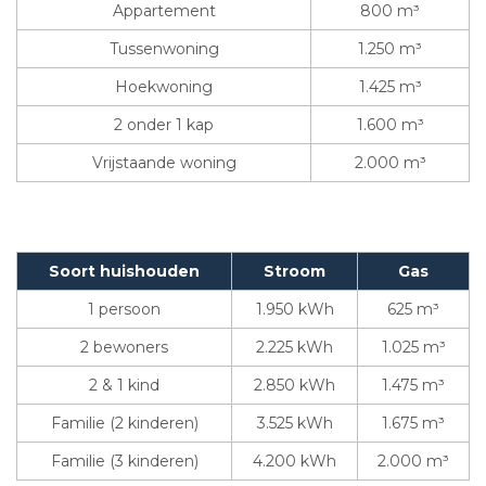
Appartement
800 m³
Tussenwoning
1.250 m³
Hoekwoning
1.425 m³
2 onder 1 kap
1.600 m³
Vrijstaande woning
2.000 m³
Soort huishouden
Stroom
Gas
1 persoon
1.950 kWh
625 m³
2 bewoners
2.225 kWh
1.025 m³
2 & 1 kind
2.850 kWh
1.475 m³
Familie (2 kinderen)
3.525 kWh
1.675 m³
Familie (3 kinderen)
4.200 kWh
2.000 m³