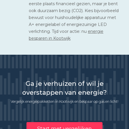
eerste plaats financieel gezien, maar je bent
ook duurzaam bezig (CO2). Kies bijvoorbeeld
bewust voor huishoudelijke apparatuur met
A+ energielabel of energiezuinige LED
verlichting. Tijd voor actie: nu
energie
besparen in Kootwijk
Ga je verhuizen of wil je
overstappen van energie?
Vergelijk energiepakketten in Kootwijk en bespaar op gas en licht!
Start met vergelijken