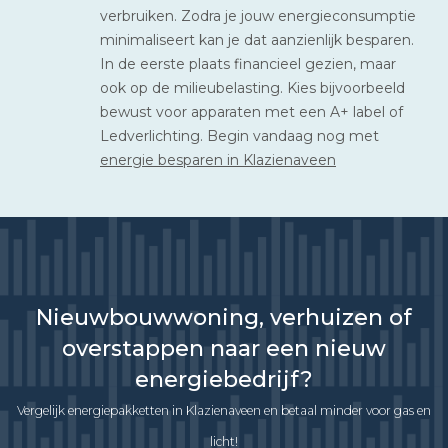
verbruiken. Zodra je jouw energieconsumptie
minimaliseert kan je dat aanzienlijk besparen.
In de eerste plaats financieel gezien, maar
ook op de milieubelasting. Kies bijvoorbeeld
bewust voor apparaten met een A+ label of
Ledverlichting. Begin vandaag nog met
energie besparen in Klazienaveen
Nieuwbouwwoning, verhuizen of
overstappen naar een nieuw
energiebedrijf?
Vergelijk energiepakketten in Klazienaveen en betaal minder voor gas en
licht!