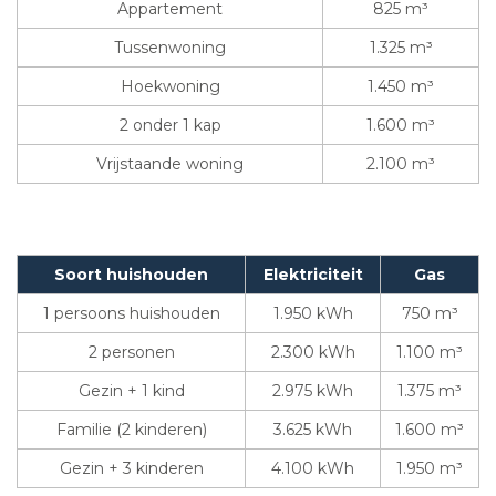
Appartement
825 m³
Tussenwoning
1.325 m³
Hoekwoning
1.450 m³
2 onder 1 kap
1.600 m³
Vrijstaande woning
2.100 m³
Soort huishouden
Elektriciteit
Gas
1 persoons huishouden
1.950 kWh
750 m³
2 personen
2.300 kWh
1.100 m³
Gezin + 1 kind
2.975 kWh
1.375 m³
Familie (2 kinderen)
3.625 kWh
1.600 m³
Gezin + 3 kinderen
4.100 kWh
1.950 m³