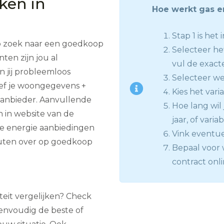
jken in
Hoe werkt gas e
Stap 1 is het 
p zoek naar een goedkoop
Selecteer he
ten zijn jou al
vul de exact
 jij probleemloos
Selecteer we
eef je woongegevens +
Kies het vari
 aanbieder. Aanvullende
Hoe lang wil j
n in website van de
jaar, of varia
te energie aanbiedingen
Vink eventue
uten over op goedkoop
Bepaal voor w
contract onli
iteit vergelijken? Check
envoudig de beste of