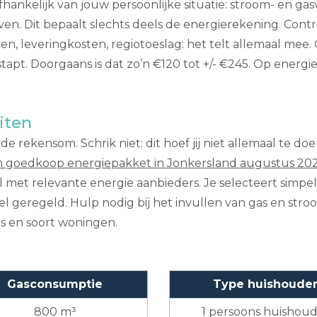
is afhankelijk van jouw persoonlijke situatie: stroom- en g
even. Dit bepaalt slechts deels de energierekening. Cont
ten, leveringkosten, regiotoeslag: het telt allemaal me
tapt. Doorgaans is dat zo’n €120 tot +/- €245. Op energie
iten
 rekensom. Schrik niet: dit hoef jij niet allemaal te do
n goedkoop energiepakket in Jonkersland augustus 20
el met relevante energie aanbieders. Je selecteert sim
nel geregeld. Hulp nodig bij het invullen van gas en stroo
es en soort woningen.
Gasconsumptie
Type huishoude
800 m³
1 persoons huishou