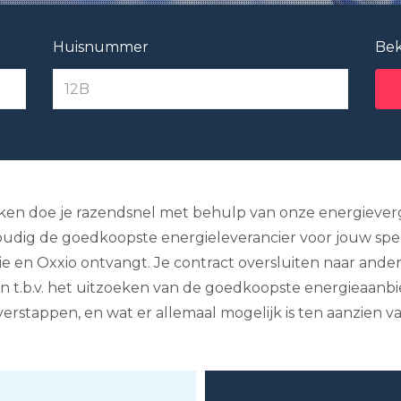
Huisnummer
Bek
jken doe je razendsnel met behulp van onze energieverge
udig de goedkoopste energieleverancier voor jouw speci
. Engie en Oxxio ontvangt. Je contract oversluiten naar and
en t.b.v. het uitzoeken van de goedkoopste energieaanbi
rstappen, en wat er allemaal mogelijk is ten aanzien v