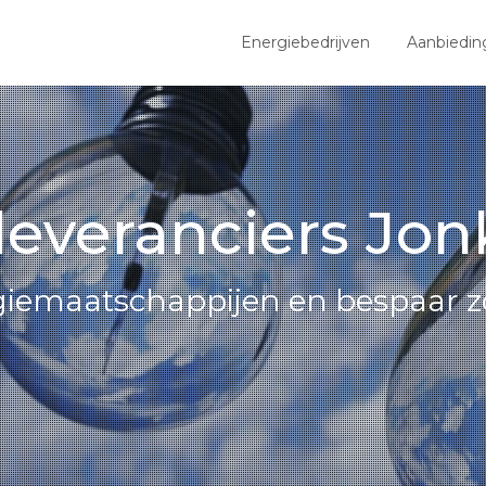
Energiebedrijven
Aanbiedin
leveranciers Jon
giemaatschappijen en bespaar z