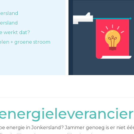
kersland
kersland
e werkt dat?
elen + groene stroom
nergieleverancier
e energie in Jonkersland? Jammer genoeg is er niet één