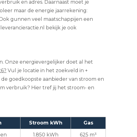
asverbruik en adres. Daarnaast moet je
roleer maar de energie jaarrekening:
e. Ook gunnen veel maatschappijen een
leverancieractie.nl bekijk je ook
en. Onze energievergelijker doet al het
26?
Vul je locatie in het zoekveld in +
pel de goedkoopste aanbieder van stroom en
m verbruik? Hier tref jij het stroom- en
n
Stroom kWh
Gas
den
1.850 kWh
625 m³