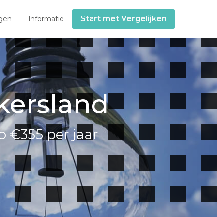
Start met Vergelijken
gen
Informatie
kersland
o €355 per jaar