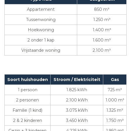
Appartement
850 m³
Tussenwoning
1.250 m³
Hoekwoning
1.400 m³
2 onder 1 kap
1.600 m³
Vrijstaande woning
2.100 m³
Soort huishouden
Stroom / Elektriciteit
Gas
1 persoon
1.825 kWh
725 m³
2 personen
2.100 kWh
1.000 m³
Familie (1 kind)
3.075 kWh
1.325 m³
2 & 2 kinderen
3.450 kWh
1.750 m³
Gezin + 3 kinderen
4.225 kWh
1.950 m³