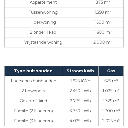
Appartement
875 m³
Tussenwoning
1.350 m³
Hoekwoning
1.500 m³
2 onder 1 kap
1.600 m³
Vrijstaande woning
2.000 m³
Type huishouden
Stroom kWh
Gas
1 persoons huishouden
1.925 kWh
625 m³
2 bewoners
2.450 kWh
1.025 m³
Gezin + 1 kind
2.775 kWh
1.325 m³
Familie (2 kinderen)
3.750 kWh
1.700 m³
Familie (3 kinderen)
4.025 kWh
2.025 m³