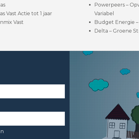
as
Powerpeers – Op
s Vast Actie tot 1 jaar
Variabel
nmix Vast
Budget Energie – 
Delta – Groene St
en