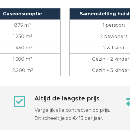
Gasconsumptie
Samenstelling hui
875 m³
1 persoon
1.250 m³
2 bewoners
1.450 m³
2 & 1 kind
1.600 m³
Gezin + 2 kinde
2.200 m³
Gezin + 3 kinde
Altijd de laagste prijs
Vergelijk alle contracten op prijs.
Dit scheelt je zo €415 per jaar.