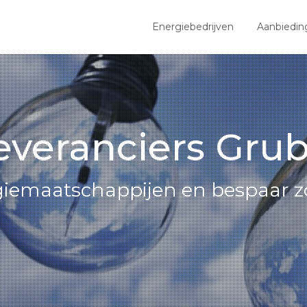
Energiebedrijven
Aanbiedin
everanciers Gru
giemaatschappijen en bespaar z