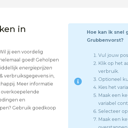
jken in
Hoe kan ik snel 
Grubbenvorst?
l jij een voordelig
Vul jouw po
er helemaal goed! Geholpen
Klik op het a
ddellijk
energieprijzen
verbruik.
e & verbruiksgegevens in,
Optioneel kun
happij. Meer informatie
Kies het vari
de overkoepelende
Maak een keuz
iedingen en
variabel cont
ppen? Gebruik goedkoop
Selecteer op
Maak een keu
overstappen 