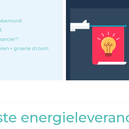
bbenvorst
t
rancier?
elen + groene stroom
e energieleveranc