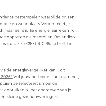
ncier te bestempelen waarbij de prijzen
nsumptie en woonplaats. Verder moet je
k maar eens jullie energie jaarrekening:
k kostenposten die meetellen. Bovendien
is dat zo’n €90 tot €195. Je treft hier
a de energievergelijker kan jij dit
 2026?
Vul jouw postcode + huisnummer,
pijen. Je selecteert simpel de
ps gebruiken bij het doorgeven van je
e en kleine gezinnen/woningen.