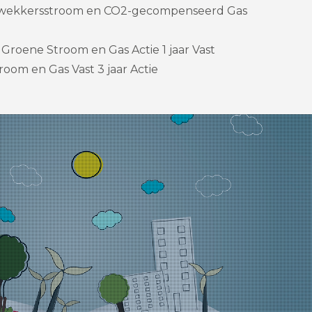
wekkersstroom en CO2-gecompenseerd Gas
Groene Stroom en Gas Actie 1 jaar Vast
room en Gas Vast 3 jaar Actie