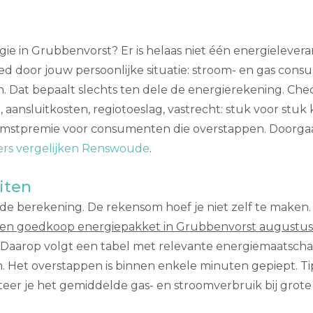
ie in Grubbenvorst? Er is helaas niet één energielevera
vloed door jouw persoonlijke situatie: stroom- en gas co
n. Dat bepaalt slechts ten dele de energierekening. Chec
aansluitkosten, regiotoeslag, vastrecht: stuk voor stu
mstpremie voor consumenten die overstappen. Doorgaans 
ers vergelijken Renswoude
.
iten
e berekening. De rekensom hoef je niet zelf te maken. Vi
een goedkoop energiepakket in Grubbenvorst augustus
. Daarop volgt een tabel met relevante energiemaatschap
. Het overstappen is binnen enkele minuten gepiept. Ti
cteer je het gemiddelde gas- en stroomverbruik bij grot