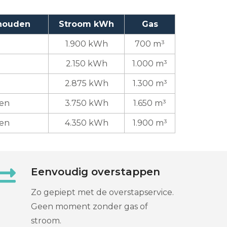
shouden
Stroom kWh
Gas
1.900 kWh
700 m³
2.150 kWh
1.000 m³
2.875 kWh
1.300 m³
ren
3.750 kWh
1.650 m³
ren
4.350 kWh
1.900 m³
Eenvoudig overstappen
Zo gepiept met de overstapservice.
Geen moment zonder gas of
stroom.