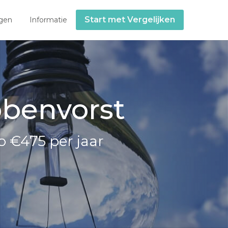
Start met Vergelijken
gen
Informatie
bbenvorst
o €475 per jaar