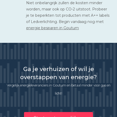
Niet onbelangrijk zullen de kosten minder
worden, maar ook op CO-2 uitstoot. Probeer
je te beperkten tot producten met A++ labels
of Ledverlichting. Begin vandaag nog met
energie besparen in Goutum
Ga je verhuizen of wil je
overstappen van energie?
Vergelijk energieleveranciers in Goutum en betaal minder voor gas en
licht!