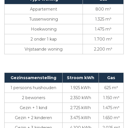
Appartement
800 m³
Tussenwoning
1.325 m³
Hoekwoning
1.475 m³
2 onder 1 kap
1.700 m³
Vrijstaande woning
2.200 m³
Gezinssamenstelling
Stroom kWh
Gas
1 persoons huishouden
1.925 kWh
625 m³
2 bewoners
2.350 kWh
1.150 m³
Gezin + 1 kind
2.725 kWh
1.475 m³
Gezin + 2 kinderen
3.475 kWh
1.650 m³
Gezin + 3 kinderen
4.100 kWh
2.025 m³