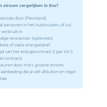
n stroom vergelijken in Ens?
stcode door (Flevoland)
tal personen in het huishouden, of vul
 verbruik in.
dige leverancier (optioneel).
abele of vaste energietarief.
ijd van het energiecontract (1 jaar tot 5
bel contract).
keuren door m.b.t. groene stroom.
aanbieding die je wilt afsluiten en regel
tap.