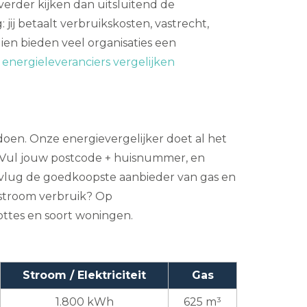
 verder kijken dan uitsluitend de
ij betaalt verbruikskosten, vastrecht,
ien bieden veel organisaties een
:
energieleveranciers vergelijken
e doen. Onze energievergelijker doet al het
Vul jouw postcode + huisnummer, en
est vlug de goedkoopste aanbieder van gas en
n stroom verbruik? Op
oottes en soort woningen.
Stroom / Elektriciteit
Gas
1.800 kWh
625 m³