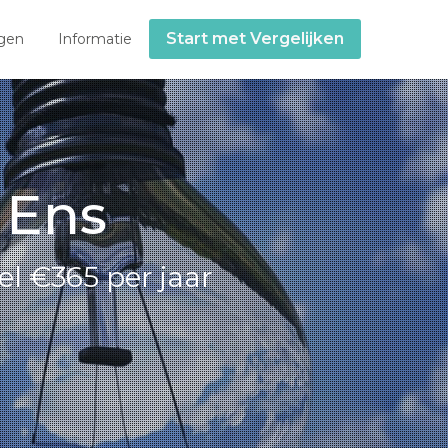
Start met Vergelijken
gen
Informatie
 Ens
l €365 per jaar