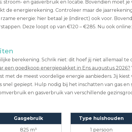
ls: stroom- en gasverbruik en locatie. Bovendien moet je
 de energierekening. Controleer maar de jaarrekening: j
zame energie: hier betaal je (indirect) ook voor. Bovend
rstappen. Deze loopt op van €120 – €285. Nu ook online
iten
jke berekening. Schrik niet: dit hoef jij niet allemaal t
ar een goedkoop energiepakket in Ens augustus 2026?
 lijst met de meest voordelige energie aanbieders. Jij ki
is snel gepiept. Hulp nodig bij het inschatten van gas e
troomverbruik en gasverbruik van verschillende gezinsgr
Gasgebruik
Type huishouden
825 m³
1 persoon