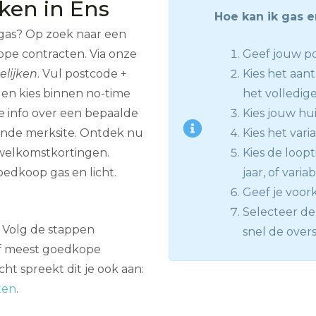
jken in Ens
Hoe kan ik gas e
 gas? Op zoek naar een
ope contracten. Via onze
Geef jouw po
elijken
. Vul postcode +
Kies het aan
en kies binnen no-time
het volledige
 info over een bepaalde
Kies jouw hui
ende merksite. Ontdek nu
Kies het vari
 welkomstkortingen.
Kies de loopt
edkoop gas en licht.
jaar, of varia
Geef je voor
Selecteer de 
n? Volg de stappen
snel de overs
 of meest goedkope
cht spreekt dit je ook aan:
ten
.