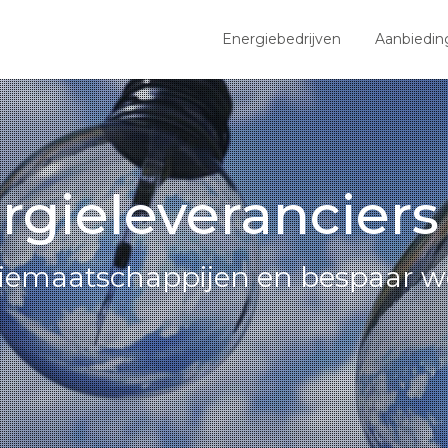
Energiebedrijven
Aanbiedin
rgieleveranciers
giemaatschappijen en bespaar we