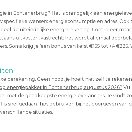
gie in Echtenerbrug? Het is onmogelijk één energieleve
ouw specifieke wensen: energieconsumptie en adres. Ook 
 deel de uiteindelijke energierekening. Controleer maar
 aansluitkosten, vastrecht: het wordt allemaal doorbela
s. Soms krijg je ‘een bonus van liefst €155 tot +/- €225.
iten
xe berekening. Geen nood, je hoeft niet zelf te rekenen
op energiepakket in Echtenerbrug augustus 2026?
Vul
 tabel met de goedkoopste energieleveranciers. Je vindt 
het is snel gedaan. Tips gebruiken bij het doorgeven van
verschillende situaties.