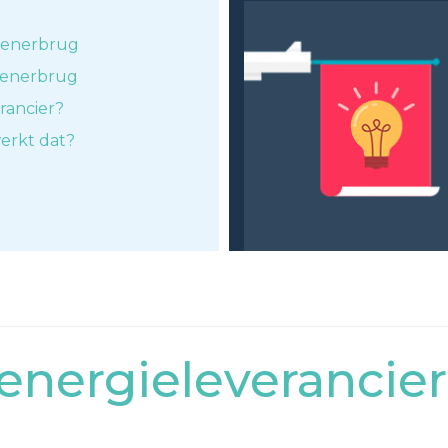
htenerbrug
htenerbrug
rancier?
erkt dat?
nergieleverancier