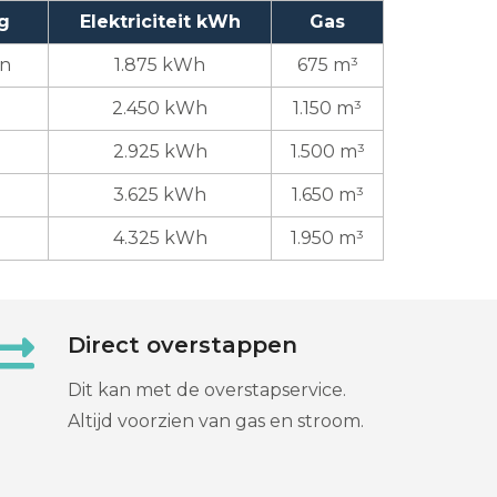
g
Elektriciteit kWh
Gas
en
1.875 kWh
675 m³
2.450 kWh
1.150 m³
2.925 kWh
1.500 m³
3.625 kWh
1.650 m³
4.325 kWh
1.950 m³
Direct overstappen
Dit kan met de overstapservice.
Altijd voorzien van gas en stroom.