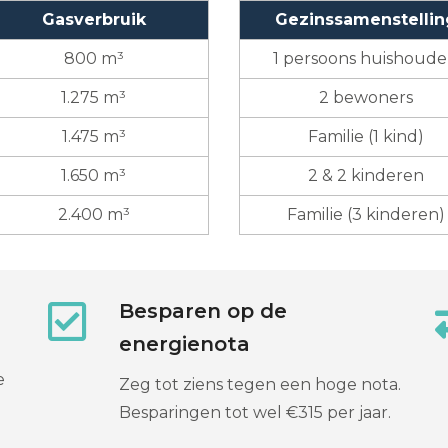
Gasverbruik
Gezinssamenstellin
800 m³
1 persoons huishoud
1.275 m³
2 bewoners
1.475 m³
Familie (1 kind)
1.650 m³
2 & 2 kinderen
2.400 m³
Familie (3 kinderen)
Besparen op de
energienota
e
Zeg tot ziens tegen een hoge nota.
Besparingen tot wel €315 per jaar.