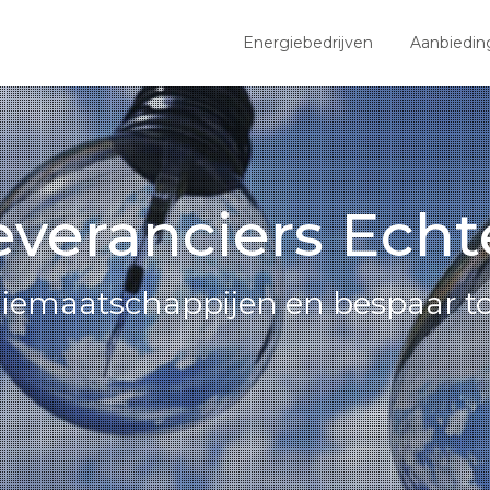
Energiebedrijven
Aanbiedin
everanciers Ech
giemaatschappijen en bespaar to