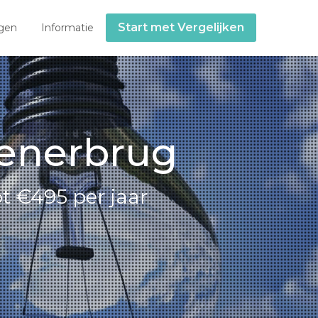
Start met Vergelijken
gen
Informatie
tenerbrug
t €495 per jaar