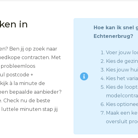
jken in
Hoe kan ik snel 
Echtenerbrug?
en? Ben jij op zoek naar
Voer jouw loc
 goedkope contracten. Met
Kies de gezin
ij probleemloos
Kies jouw hui
Vul postcode +
Kies het vari
ijk à la minute de
Kies de loopt
een bepaalde aanbieder?
modelcontract
. Check nu de beste
Kies optione
luttele minuten stap jij
Maak een keu
oversluit pr