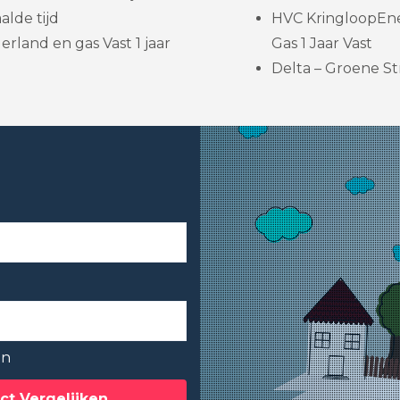
lde tijd
HVC KringloopEne
rland en gas Vast 1 jaar
Gas 1 Jaar Vast
Delta – Groene St
en
ct Vergelijken