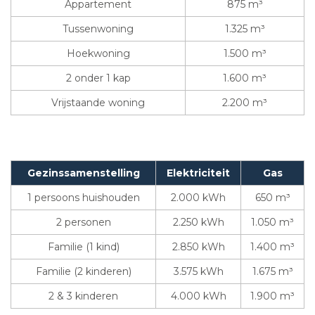
Appartement
875 m³
Tussenwoning
1.325 m³
Hoekwoning
1.500 m³
2 onder 1 kap
1.600 m³
Vrijstaande woning
2.200 m³
Gezinssamenstelling
Elektriciteit
Gas
1 persoons huishouden
2.000 kWh
650 m³
2 personen
2.250 kWh
1.050 m³
Familie (1 kind)
2.850 kWh
1.400 m³
Familie (2 kinderen)
3.575 kWh
1.675 m³
2 & 3 kinderen
4.000 kWh
1.900 m³