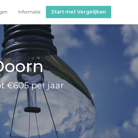
Start met Vergelijken
gen
Informatie
Doorn
t €605 per jaar