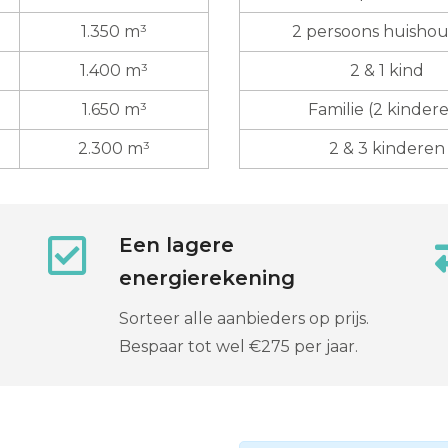
1.350 m³
2 persoons huisho
1.400 m³
2 & 1 kind
1.650 m³
Familie (2 kinder
2.300 m³
2 & 3 kinderen
Een lagere
energierekening
Sorteer alle aanbieders op prijs.
Bespaar tot wel €275 per jaar.