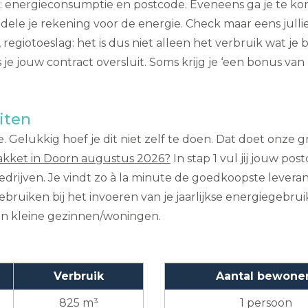
s: energieconsumptie en postcode. Eveneens ga je te kort 
dele je rekening voor de energie. Check maar eens jullie 
, regiotoeslag: het is dus niet alleen het verbruik wat j
je jouw contract oversluit. Soms krijg je ‘een bonus van 
iten
e. Gelukkig hoef je dit niet zelf te doen. Dat doet onze g
kket in Doorn augustus 2026?
In stap 1 vul jij jouw po
edrijven. Je vindt zo à la minute de goedkoopste leveran
gebruiken bij het invoeren van je jaarlijkse energiegebru
en kleine gezinnen/woningen.
Verbruik
Aantal bewone
825 m³
1 persoon