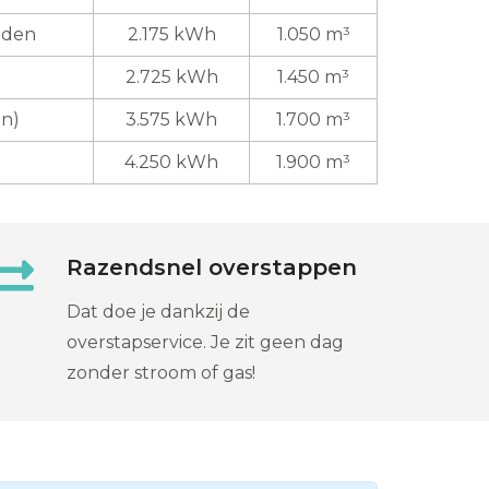
uden
2.175 kWh
1.050 m³
2.725 kWh
1.450 m³
en)
3.575 kWh
1.700 m³
4.250 kWh
1.900 m³
Razendsnel overstappen
Dat doe je dankzij de
overstapservice. Je zit geen dag
zonder stroom of gas!