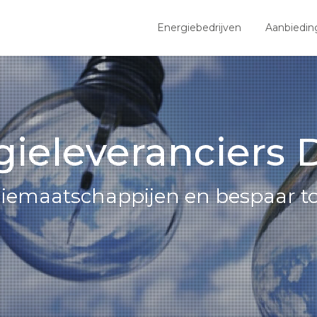
Energiebedrijven
Aanbiedin
gieleveranciers 
giemaatschappijen en bespaar to