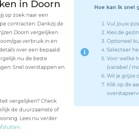
jken in Doorn
Hoe kan ik snel 
jij op zoek naar een
ope contracten. Dankzij de
Vul jouw pos
ijzen Doorn vergelijken
.
Kies de gezi
oom/gas verbruik in en
Optioneel kun
details over een bepaald
Selecteer het
rgelijk nu de beste
Voor welke te
ngen. Snel overstappen en
(variabel / mo
Wil je grijze
Klik op de a
overstapserv
iteit vergelijken? Check
llijk de duurzaamste of
 woning. Lees nu verder
fsluiten
.