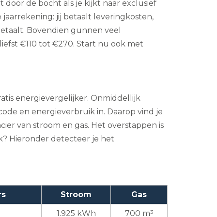
door de bocht als je kijkt naar exclusief
jaarrekening: jij betaalt leveringkosten,
e betaalt. Bovendien gunnen veel
liefst €110 tot €270. Start nu ook met
ratis energievergelijker. Onmiddellijk
stcode en energieverbruik in. Daarop vind je
cier van stroom en gas. Het overstappen is
ik? Hieronder detecteer je het
rs
Stroom
Gas
1.925 kWh
700 m³