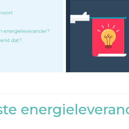
rvoort
n energieleverancier?
erkt dat?
e energieleveranc