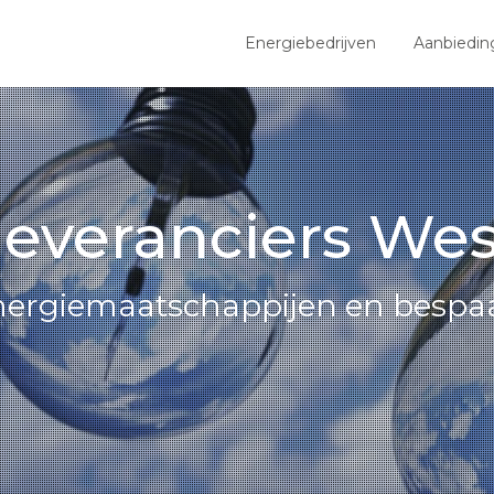
Energiebedrijven
Aanbiedin
leveranciers Wes
 energiemaatschappijen en bespaa