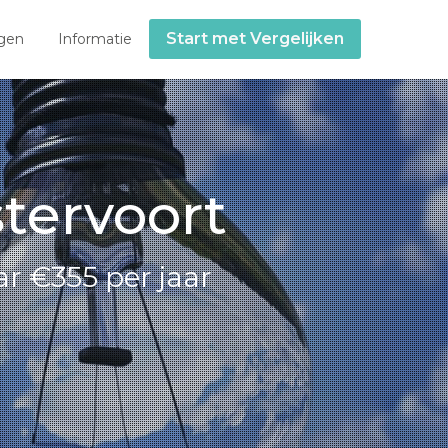
Start met Vergelijken
gen
Informatie
tervoort
r €355 per jaar