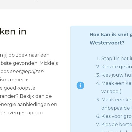
jken in
Hoe kan ik snel 
Westervoort?
jij op zoek naar een
Stap 1 is het
ebsite gevonden. Middels
Kies de gezi
mloos
energieprijzen
Kies jouw hui
huisnummer +
Maak een keu
de goedkoopste
variabel).
rancier? Bekijk dan de
Maak een keuz
 energie aanbiedingen en
onbepaalde ti
je overgestapt op
Kies voor gro
Kies de best