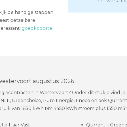
het werk do
ekijk de handige stappen
meest betaalbare
teressant:
goedkoopste
Westervoort augustus 2026
iecontracten in Westervoort? Onder dit stukje vind je 
, NLE, Greenchoice, Pure Energie, Eneco en ook Qurrent
bruik van 1850 kWh t/m 4450 kWh stroom plus 1350 m3 
ie 1 jaar Vast
Qurrent – Groene s