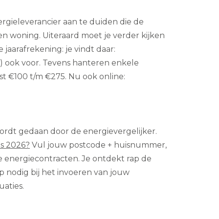
rgieleverancier aan te duiden die de
en woning. Uiteraard moet je verder kijken
jaarafrekening: je vindt daar:
ct) ook voor. Tevens hanteren enkele
st €100 t/m €275. Nu ook online:
 wordt gedaan door de energievergelijker.
s 2026?
Vul jouw postcode + huisnummer,
e energiecontracten. Je ontdekt rap de
lp nodig bij het invoeren van jouw
aties.