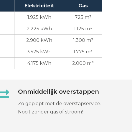
Elektriciteit
Gas
1.925 kWh
725 m³
2.225 kWh
1.125 m³
2.900 kWh
1.300 m³
3.525 kWh
1.775 m³
4.175 kWh
2.000 m³
Onmiddellijk overstappen
Zo gepiept met de overstapservice.
Nooit zonder gas of stroom!