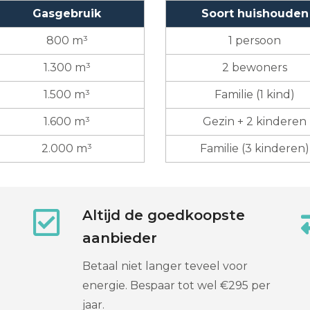
Gasgebruik
Soort huishouden
800 m³
1 persoon
1.300 m³
2 bewoners
1.500 m³
Familie (1 kind)
1.600 m³
Gezin + 2 kinderen
2.000 m³
Familie (3 kinderen)
Altijd de goedkoopste
aanbieder
Betaal niet langer teveel voor
energie. Bespaar tot wel €295 per
jaar.