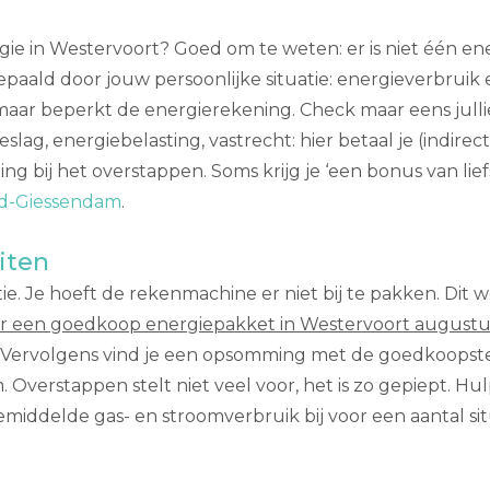
ie in Westervoort? Goed om te weten: er is niet één ene
epaald door jouw persoonlijke situatie: energieverbruik 
maar beperkt de energierekening. Check maar eens jullie 
lag, energiebelasting, vastrecht: hier betaal je (indire
g bij het overstappen. Soms krijg je ‘een bonus van lief
eld-Giessendam
.
iten
ie. Je hoeft de rekenmachine er niet bij te pakken. Dit
r een goedkoop energiepakket in Westervoort augustu
n. Vervolgens vind je een opsomming met de goedkoopst
Overstappen stelt niet veel voor, het is zo gepiept. Hu
iddelde gas- en stroomverbruik bij voor een aantal situ